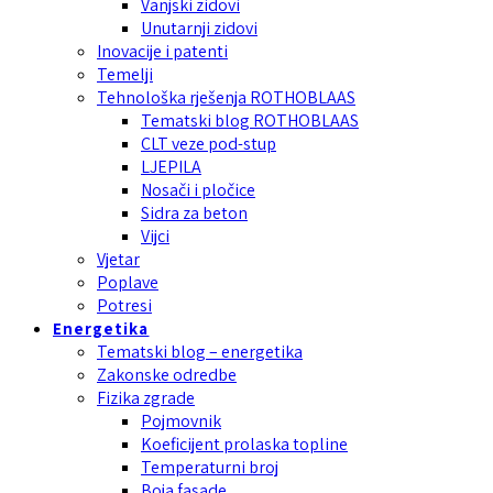
Vanjski zidovi
Unutarnji zidovi
Inovacije i patenti
Temelji
Tehnološka rješenja ROTHOBLAAS
Tematski blog ROTHOBLAAS
CLT veze pod-stup
LJEPILA
Nosači i pločice
Sidra za beton
Vijci
Vjetar
Poplave
Potresi
Energetika
Tematski blog – energetika
Zakonske odredbe
Fizika zgrade
Pojmovnik
Koeficijent prolaska topline
Temperaturni broj
Boja fasade