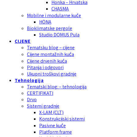
Honka – Hrvatska
CHASMA
Mobilne i modularne kuće
HÖNA
Bioklimatske pergole
Studio DOMUS Pula
CIJENE
Tematsku blog – cijene
Cijene montažnih kuća
Cijene drvenih kuća
Pitanja i odgovori
Ukupni troškovi gradnje
Tehnologija
Tematski blog: – tehnologija
CERTIFIKATI
Drvo
Sistemi gradnje
X-LAM (CLT)
Konstrukcijski sistemi
Pasivne kuće
Platform frame