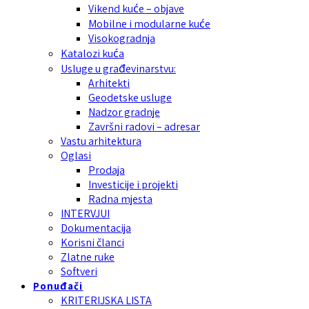
Vikend kuće – objave
Mobilne i modularne kuće
Visokogradnja
Katalozi kuća
Usluge u građevinarstvu:
Arhitekti
Geodetske usluge
Nadzor gradnje
Završni radovi – adresar
Vastu arhitektura
Oglasi
Prodaja
Investicije i projekti
Radna mjesta
INTERVJUI
Dokumentacija
Korisni članci
Zlatne ruke
Softveri
Ponuđači
KRITERIJSKA LISTA