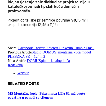
idejno rješenje za individualne projekte, nije u
kataloškoj ponudi tipskih kuća domaćih
proizvođača.
Projekt obiteljske prizemnice površine
98,15 m²
i
ukupnih dimenzija 12,45 x 11,15 m
Share.
Facebook
Twitter
Pinterest
LinkedIn
Tumblr
Email
Previous Article
Studio DOMUS: montažna kuća model
PLESZKA SZ – 124 m2
Next Article
DOMUSplus – katalog kuća
Redakcija
Website
RELATED
POSTS
MS Montažne kuće: Prizemnica LEA 81 m2 bruto
površine u ponudi sa cijenom