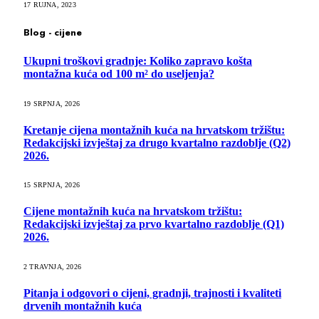
17 RUJNA, 2023
Blog - cijene
Ukupni troškovi gradnje: Koliko zapravo košta
montažna kuća od 100 m² do useljenja?
19 SRPNJA, 2026
Kretanje cijena montažnih kuća na hrvatskom tržištu:
Redakcijski izvještaj za drugo kvartalno razdoblje (Q2)
2026.
15 SRPNJA, 2026
Cijene montažnih kuća na hrvatskom tržištu:
Redakcijski izvještaj za prvo kvartalno razdoblje (Q1)
2026.
2 TRAVNJA, 2026
Pitanja i odgovori o cijeni, gradnji, trajnosti i kvaliteti
drvenih montažnih kuća