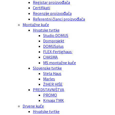
Registar proizvođača
Certifikati
Recenzije proizvođača
Referentni članci proizvođača
Montažne kuće
Hrvatske tvrtke
Studio DOMUS
Domprojekt
DOMUSplus
FLEX-Fertighaus:
CHASMA
MS montažne kuće
Slovenske tvrtke
Stela Haus
Marles
ŽIHER HIŠE
PREDSTAVNIŠTVA
PROMO
Krivaja TMK
Drvene kuće
Hrvatske tvrtke