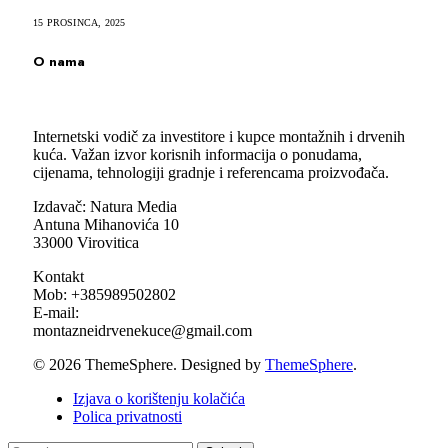
15 PROSINCA, 2025
O nama
Internetski vodič za investitore i kupce montažnih i drvenih
kuća. Važan izvor korisnih informacija o ponudama,
cijenama, tehnologiji gradnje i referencama proizvođača.
Izdavač: Natura Media
Antuna Mihanovića 10
33000 Virovitica
Kontakt
Mob: +385989502802
E-mail:
montazneidrvenekuce@gmail.com
© 2026 ThemeSphere. Designed by
ThemeSphere
.
Izjava o korištenju kolačića
Polica privatnosti