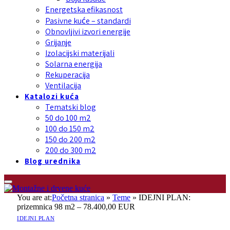
Energetska efikasnost
Pasivne kuće – standardi
Obnovljivi izvori energije
Grijanje
Izolacijski materijali
Solarna energija
Rekuperacija
Ventilacija
Katalozi kuća
Tematski blog
50 do 100 m2
100 do 150 m2
150 do 200 m2
200 do 300 m2
Blog urednika
You are at:
Početna stranica
»
Teme
»
IDEJNI PLAN:
prizemnica 98 m2 – 78.400,00 EUR
IDEJNI PLAN