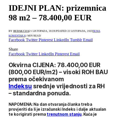
IDEJNI PLAN: prizemnica
98 m2 – 78.400,00 EUR
BY
REDAKCIJA
21 LISTOPADA, 2023
UPDATED:
22 LISTOPADA, 2023
NEMA
KOMENTARA
1 MIN READ
Facebook
Twitter
Pinterest
LinkedIn
Tumblr
Email
Share
Facebook
Twitter
LinkedIn
Pinterest
Email
Okvirna CIJENA: 78.400,00 EUR
(800,00 EUR/m2) – visoki ROH BAU
prema očekivanom
Indeksu
srednje vrijednosti za RH
– standardna ponuda.
NAPOMENA: Na dan otvaranja članka treba
provjeriti da li je izračunski Indeks i dalje aktualan
te korigirati prema
trenutnom stanju
. Kuća je