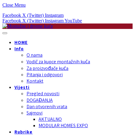
Close Menu
Facebook
X (Twitter)
Instagram
Facebook
X (Twitter)
Instagram
YouTube
HOME
Info
O nama
Vodič za kupce montažnih kuća
Za proizvođače kuća
Pitanja i odgovori
Kontakt
Vijesti
Pregled novosti
DOGAĐANJA
Dan otvorenih vrata
Sajmovi
AKTUALNO
MODULAR HOMES EXPO
Rubrike