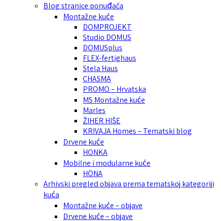
Blog stranice ponuđača
Montažne kuće
DOMPROJEKT
Studio DOMUS
DOMUSplus
FLEX-fertighaus
Stela Haus
CHASMA
PROMO – Hrvatska
MS Montažne kuće
Marles
ŽIHER HIŠE
KRIVAJA Homes – Tematski blog
Drvene kuće
HONKA
Mobilne i modularne kuće
HÖNA
Arhivski pregled objava prema tematskoj kategoriji
kuća
Montažne kuće – objave
Drvene kuće – objave