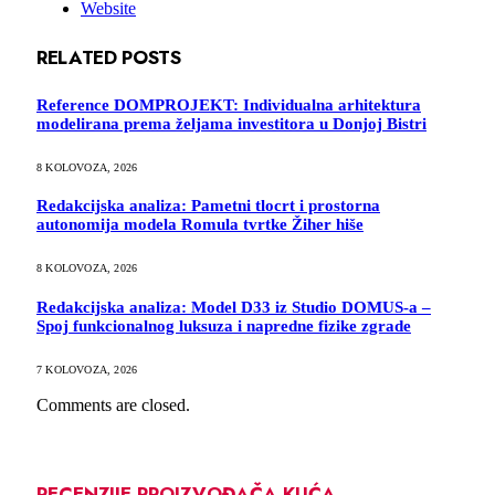
Website
RELATED
POSTS
Reference DOMPROJEKT: Individualna arhitektura
modelirana prema željama investitora u Donjoj Bistri
8 KOLOVOZA, 2026
Redakcijska analiza: Pametni tlocrt i prostorna
autonomija modela Romula tvrtke Žiher hiše
8 KOLOVOZA, 2026
Redakcijska analiza: Model D33 iz Studio DOMUS-a –
Spoj funkcionalnog luksuza i napredne fizike zgrade
7 KOLOVOZA, 2026
Comments are closed.
RECENZIJE PROIZVOĐAČA KUĆA