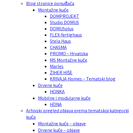
Blog stranice ponuđača
Montažne kuće
DOMPROJEKT
Studio DOMUS
DOMUSplus
FLEX-fertighaus
Stela Haus
CHASMA
PROMO – Hrvatska
MS Montažne kuće
Marles
ŽIHER HIŠE
KRIVAJA Homes – Tematski blog
Drvene kuće
HONKA
Mobilne i modularne kuće
HÖNA
Arhivski pregled objava prema tematskoj kategoriji
kuća
Montažne kuće – objave
Drvene kuće – objave