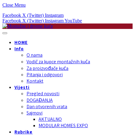
Close Menu
Facebook
X (Twitter)
Instagram
Facebook
X (Twitter)
Instagram
YouTube
HOME
Info
O nama
Vodič za kupce montažnih kuća
Za proizvođače kuća
Pitanja i odgovori
Kontakt
Vijesti
Pregled novosti
DOGAĐANJA
Dan otvorenih vrata
Sajmovi
AKTUALNO
MODULAR HOMES EXPO
Rubrike