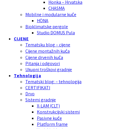
Honka – Hrvatska
CHASMA
Mobilne i modularne kuće
HÖNA
Bioklimatske pergole
Studio DOMUS Pula
CIJENE
Tematsku blog – cijene
Cijene montažnih kuća
Cijene drvenih kuća
Pitanja i odgovori
Ukupni troškovi gradnje
Tehnologija
Tematski blog: – tehnologija
CERTIFIKATI
Drvo
Sistemi gradnje
X-LAM (CLT)
Konstrukcijski sistemi
Pasivne kuće
Platform frame