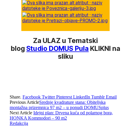
Za ULAZ u Tematski
blog
Studio DOMUS Pula
KLIKNI na
sliku
Share.
Facebook
Twitter
Pinterest
LinkedIn
Tumblr
Email
Previous Article
Srednje kvadrature stana: Obiteljska
montažna prizemnica 97 m2 – u ponudi DOMUSplus
Next Article
Idejni plan: Drvena kuća od polarnog bora,
HONKA Kommodori – 90 m2
Redakcija