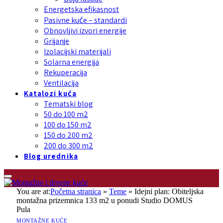
Energetska efikasnost
Pasivne kuće – standardi
Obnovljivi izvori energije
Grijanje
Izolacijski materijali
Solarna energija
Rekuperacija
Ventilacija
Katalozi kuća
Tematski blog
50 do 100 m2
100 do 150 m2
150 do 200 m2
200 do 300 m2
Blog urednika
You are at:
Početna stranica
»
Teme
»
Idejni plan: Obiteljska
montažna prizemnica 133 m2 u ponudi Studio DOMUS
Pula
MONTAŽNE KUĆE