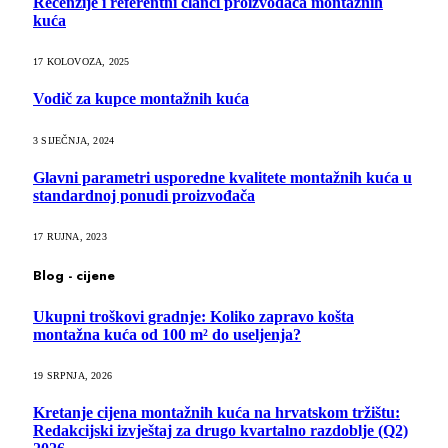
Recenzije i referentni članci proizvođača montažnih
kuća
17 KOLOVOZA, 2025
Vodič za kupce montažnih kuća
3 SIJEČNJA, 2024
Glavni parametri usporedne kvalitete montažnih kuća u
standardnoj ponudi proizvođača
17 RUJNA, 2023
Blog - cijene
Ukupni troškovi gradnje: Koliko zapravo košta
montažna kuća od 100 m² do useljenja?
19 SRPNJA, 2026
Kretanje cijena montažnih kuća na hrvatskom tržištu:
Redakcijski izvještaj za drugo kvartalno razdoblje (Q2)