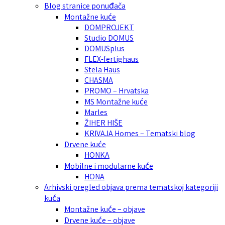
Blog stranice ponuđača
Montažne kuće
DOMPROJEKT
Studio DOMUS
DOMUSplus
FLEX-fertighaus
Stela Haus
CHASMA
PROMO – Hrvatska
MS Montažne kuće
Marles
ŽIHER HIŠE
KRIVAJA Homes – Tematski blog
Drvene kuće
HONKA
Mobilne i modularne kuće
HÖNA
Arhivski pregled objava prema tematskoj kategoriji
kuća
Montažne kuće – objave
Drvene kuće – objave