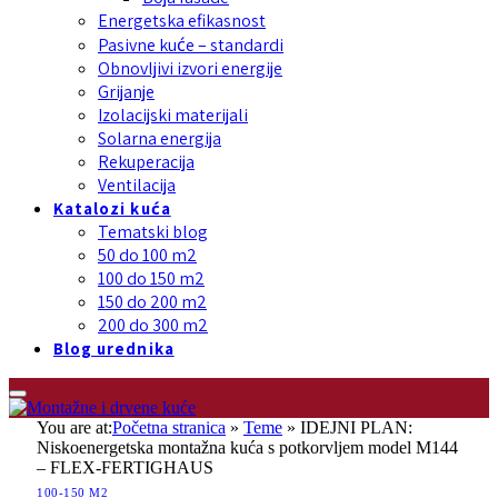
Energetska efikasnost
Pasivne kuće – standardi
Obnovljivi izvori energije
Grijanje
Izolacijski materijali
Solarna energija
Rekuperacija
Ventilacija
Katalozi kuća
Tematski blog
50 do 100 m2
100 do 150 m2
150 do 200 m2
200 do 300 m2
Blog urednika
You are at:
Početna stranica
»
Teme
»
IDEJNI PLAN:
Niskoenergetska montažna kuća s potkorvljem model M144
– FLEX-FERTIGHAUS
100-150 M2