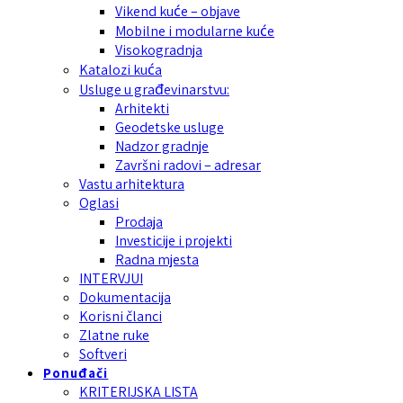
Vikend kuće – objave
Mobilne i modularne kuće
Visokogradnja
Katalozi kuća
Usluge u građevinarstvu:
Arhitekti
Geodetske usluge
Nadzor gradnje
Završni radovi – adresar
Vastu arhitektura
Oglasi
Prodaja
Investicije i projekti
Radna mjesta
INTERVJUI
Dokumentacija
Korisni članci
Zlatne ruke
Softveri
Ponuđači
KRITERIJSKA LISTA