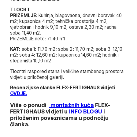
TLOCRT
PRIZEMLJE:
Kuhinja, blagovaona, dnevni boravak 40
m2; kupaonica 4 m2; tehnička prostorija 4 m2;
vjetrobran i hodnik 9,10 m2; ostava 2,30 m2; radna
soba 11,40 m2.
PRIZEMLJE neto: 71,40 m1
KAT:
soba 1: 11,70 m2; soba 2: 11,70 m2; soba 3: 12,10
m2: soba 4: 12,60 m2; kupaonica 14,60 m2; hodnik i
stepeništa 10,10 m2
Tlocrtni raspored stana i veličine stambenog prostora
vidjeti u priloženoj galeriji.
Recenzijske članke FLEX-FERTIGHAUS vidjeti
OVDJE.
Više o ponudi
montažnih kuća
FLEX-
FERTIGHAUS vidjeti u
INFO BLOGU
i
priloženim poveznicama u podnožju
članka.