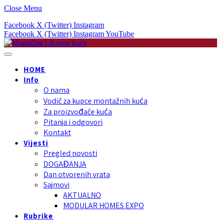
Close Menu
Facebook
X (Twitter)
Instagram
Facebook
X (Twitter)
Instagram
YouTube
HOME
Info
O nama
Vodič za kupce montažnih kuća
Za proizvođače kuća
Pitanja i odgovori
Kontakt
Vijesti
Pregled novosti
DOGAĐANJA
Dan otvorenih vrata
Sajmovi
AKTUALNO
MODULAR HOMES EXPO
Rubrike