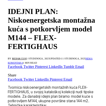
IDEJNI PLAN:
Niskoenergetska montažna
kuća s potkorvljem model
M144 – FLEX-
FERTIGHAUS
BY
REDAKCIJA
5 STUDENOGA, 2025
UPDATED:
11 STUDENOGA, 2025
NEMA
KOMENTARA
1 MIN READ
Facebook
Twitter
Pinterest
LinkedIn
Tumblr
Email
Share
Facebook
Twitter
LinkedIn
Pinterest
Email
Tvornica niskoenergetskih montažnih kuća FLEX-
FERTIGHAUS, u svojoj kataloškoj kolekciji nudi tipske
modele. Za današnji idejni plan biramo model kuće s
potkrovljem M144, ukupne površine stana 144 m2.
Tehničke karakteristike: