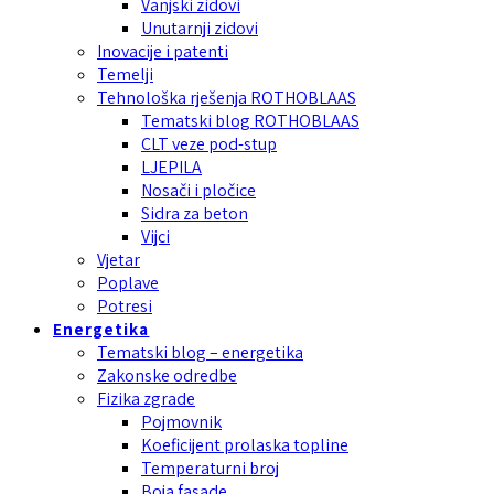
Vanjski zidovi
Unutarnji zidovi
Inovacije i patenti
Temelji
Tehnološka rješenja ROTHOBLAAS
Tematski blog ROTHOBLAAS
CLT veze pod-stup
LJEPILA
Nosači i pločice
Sidra za beton
Vijci
Vjetar
Poplave
Potresi
Energetika
Tematski blog – energetika
Zakonske odredbe
Fizika zgrade
Pojmovnik
Koeficijent prolaska topline
Temperaturni broj
Boja fasade