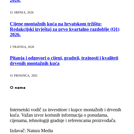
2026.
15 SRPNJA, 2026
Cijene montažnih kuća na hrvatskom tržištu:
Redakcijski izvještaj za prvo kvartalno razdoblje (Q1)
2026.
2 TRAVNJA, 2026
Pitanja i odgovori o cijeni, gradnji, trajnosti i kvaliteti
drvenih montažnih kuća
15 PROSINCA, 2025
O nama
Internetski vodič za investitore i kupce montažnih i drvenih
kuća. Važan izvor korisnih informacija o ponudama,
cijenama, tehnologiji gradnje i referencama proizvođača.
Izdavač: Natura Media