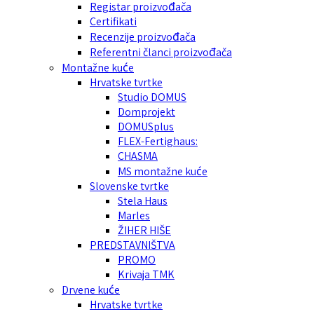
Registar proizvođača
Certifikati
Recenzije proizvođača
Referentni članci proizvođača
Montažne kuće
Hrvatske tvrtke
Studio DOMUS
Domprojekt
DOMUSplus
FLEX-Fertighaus:
CHASMA
MS montažne kuće
Slovenske tvrtke
Stela Haus
Marles
ŽIHER HIŠE
PREDSTAVNIŠTVA
PROMO
Krivaja TMK
Drvene kuće
Hrvatske tvrtke