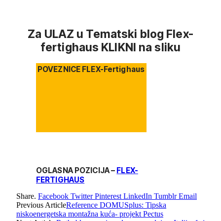
Za ULAZ u Tematski blog Flex-
fertighaus KLIKNI na sliku
POVEZNICE FLEX-Fertighaus
OGLASNA POZICIJA –
FLEX-
FERTIGHAUS
Share.
Facebook
Twitter
Pinterest
LinkedIn
Tumblr
Email
Previous Article
Reference DOMUSplus: Tipska
niskoenergetska montažna kuća- projekt Pectus