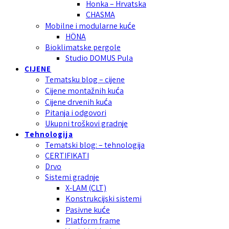
Honka – Hrvatska
CHASMA
Mobilne i modularne kuće
HÖNA
Bioklimatske pergole
Studio DOMUS Pula
CIJENE
Tematsku blog – cijene
Cijene montažnih kuća
Cijene drvenih kuća
Pitanja i odgovori
Ukupni troškovi gradnje
Tehnologija
Tematski blog: – tehnologija
CERTIFIKATI
Drvo
Sistemi gradnje
X-LAM (CLT)
Konstrukcijski sistemi
Pasivne kuće
Platform frame