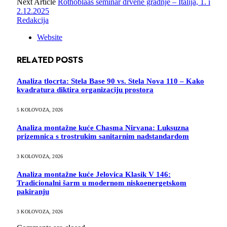
Next Article
Rothoblaas seminar drvene gradnje – Italija, 1. i
2.12.2025
Redakcija
Website
RELATED
POSTS
Analiza tlocrta: Stela Base 90 vs. Stela Nova 110 – Kako
kvadratura diktira organizaciju prostora
5 KOLOVOZA, 2026
Analiza montažne kuće Chasma Nirvana: Luksuzna
prizemnica s trostrukim sanitarnim nadstandardom
3 KOLOVOZA, 2026
Analiza montažne kuće Jelovica Klasik V 146:
Tradicionalni šarm u modernom niskoenergetskom
pakiranju
3 KOLOVOZA, 2026