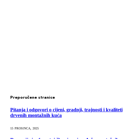
Preporučene stranice
Pitanja i odgovori o cijeni, gradnji, trajnosti i kvaliteti
drvenih montažnih kuća
15 PROSINCA, 2025