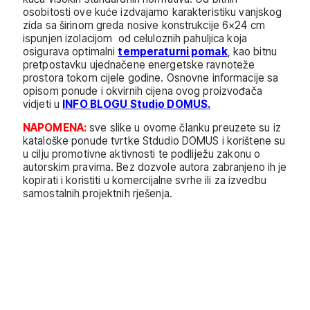
osobitosti ove kuće izdvajamo karakteristiku vanjskog
zida sa širinom greda nosive konstrukcije 6×24 cm
ispunjen izolacijom od celuloznih pahuljica koja
osigurava optimalni
temperaturni pomak
, kao bitnu
pretpostavku ujednačene energetske ravnoteže
prostora tokom cijele godine. Osnovne informacije sa
opisom ponude i okvirnih cijena ovog proizvođača
vidjeti u
INFO BLOGU Studio DOMUS.
NAPOMENA:
sve slike u ovome članku preuzete su iz
kataloške ponude tvrtke Stdudio DOMUS i korištene su
u cilju promotivne aktivnosti te podliježu zakonu o
autorskim pravima. Bez dozvole autora zabranjeno ih je
kopirati i koristiti u komercijalne svrhe ili za izvedbu
samostalnih projektnih rješenja.