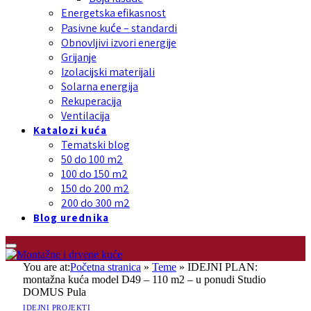
Energetska efikasnost
Pasivne kuće – standardi
Obnovljivi izvori energije
Grijanje
Izolacijski materijali
Solarna energija
Rekuperacija
Ventilacija
Katalozi kuća
Tematski blog
50 do 100 m2
100 do 150 m2
150 do 200 m2
200 do 300 m2
Blog urednika
You are at:
Početna stranica
»
Teme
»
IDEJNI PLAN:
montažna kuća model D49 – 110 m2 – u ponudi Studio
DOMUS Pula
IDEJNI PROJEKTI