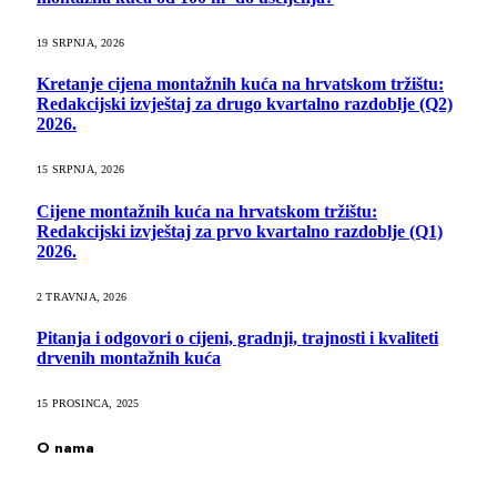
19 SRPNJA, 2026
Kretanje cijena montažnih kuća na hrvatskom tržištu:
Redakcijski izvještaj za drugo kvartalno razdoblje (Q2)
2026.
15 SRPNJA, 2026
Cijene montažnih kuća na hrvatskom tržištu:
Redakcijski izvještaj za prvo kvartalno razdoblje (Q1)
2026.
2 TRAVNJA, 2026
Pitanja i odgovori o cijeni, gradnji, trajnosti i kvaliteti
drvenih montažnih kuća
15 PROSINCA, 2025
O nama