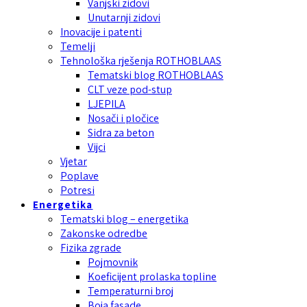
Vanjski zidovi
Unutarnji zidovi
Inovacije i patenti
Temelji
Tehnološka rješenja ROTHOBLAAS
Tematski blog ROTHOBLAAS
CLT veze pod-stup
LJEPILA
Nosači i pločice
Sidra za beton
Vijci
Vjetar
Poplave
Potresi
Energetika
Tematski blog – energetika
Zakonske odredbe
Fizika zgrade
Pojmovnik
Koeficijent prolaska topline
Temperaturni broj
Boja fasade