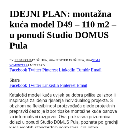
IDEJNI PLAN: montažna
kuća model D49 – 110 m2 –
u ponudi Studio DOMUS
Pula
BY
REDAKCIJA
12 OŽUJKA, 2024
UPDATED:
13 OŽUJKA, 2024
NEMA
KOMENTARA
1 MIN READ
Facebook
Twitter
Pinterest
LinkedIn
Tumblr
Email
Share
Facebook
Twitter
LinkedIn
Pinterest
Email
Kataloški modeli kuća uvijek su dobra prilika za izbor ili
inspiracija za idejna rješenja individualnog projekta. S
obzirom na fleksibilnost proizvođača glede projektnih
prepravki često je izbor tipske montažne kuće osnova
za informativni razgovor. Ova prekrasna prizemnica
dolazi u ponudi Studio DOMUS Pula, poznate po gradnji
kuća visokih standardnih normativa. Od bitnih