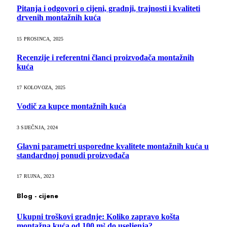
Pitanja i odgovori o cijeni, gradnji, trajnosti i kvaliteti
drvenih montažnih kuća
15 PROSINCA, 2025
Recenzije i referentni članci proizvođača montažnih
kuća
17 KOLOVOZA, 2025
Vodič za kupce montažnih kuća
3 SIJEČNJA, 2024
Glavni parametri usporedne kvalitete montažnih kuća u
standardnoj ponudi proizvođača
17 RUJNA, 2023
Blog - cijene
Ukupni troškovi gradnje: Koliko zapravo košta
montažna kuća od 100 m² do useljenja?