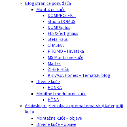
Blog stranice ponuđača
Montažne kuće
DOMPROJEKT
Studio DOMUS
DOMUSplus
FLEX-fertighaus
Stela Haus
CHASMA
PROMO – Hrvatska
MS Montažne kuće
Marles
ŽIHER HIŠE
KRIVAJA Homes – Tematski blog
Drvene kuće
HONKA
Mobilne i modularne kuće
HÖNA
Arhivski pregled objava prema tematskoj kategoriji
kuća
Montažne kuće – objave
Drvene kuće – objave