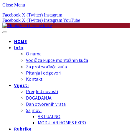
Close Menu
Facebook
X (Twitter)
Instagram
Facebook
X (Twitter)
Instagram
YouTube
HOME
Info
O nama
Vodič za kupce montažnih kuća
Za proizvođače kuća
Pitanja i odgovori
Kontakt
Vijesti
Pregled novosti
DOGAĐANJA
Dan otvorenih vrata
Sajmovi
AKTUALNO
MODULAR HOMES EXPO
Rubrike