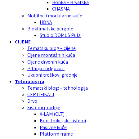
Honka – Hrvatska
CHASMA
Mobilne i modularne kuće
HÖNA
Bioklimatske pergole
Studio DOMUS Pula
CIJENE
Tematsku blog – cijene
Cijene montažnih kuća
Cijene drvenih kuća
Pitanja i odgovori
Ukupni troškovi gradnje
Tehnologija
Tematski blog: – tehnologija
CERTIFIKATI
Drvo
Sistemi gradnje
X-LAM (CLT)
Konstrukcijski sistemi
Pasivne kuće
Platform frame