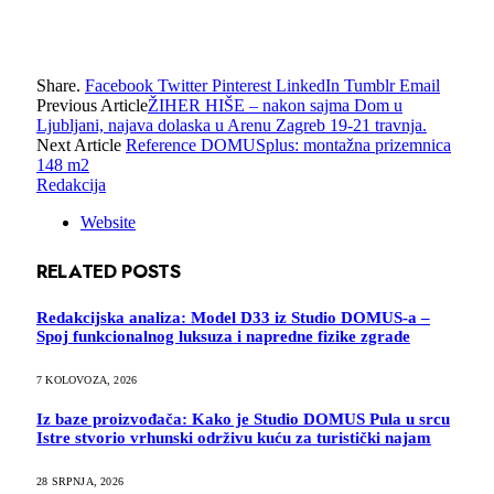
Share.
Facebook
Twitter
Pinterest
LinkedIn
Tumblr
Email
Previous Article
ŽIHER HIŠE – nakon sajma Dom u
Ljubljani, najava dolaska u Arenu Zagreb 19-21 travnja.
Next Article
Reference DOMUSplus: montažna prizemnica
148 m2
Redakcija
Website
RELATED
POSTS
Redakcijska analiza: Model D33 iz Studio DOMUS-a –
Spoj funkcionalnog luksuza i napredne fizike zgrade
7 KOLOVOZA, 2026
Iz baze proizvođača: Kako je Studio DOMUS Pula u srcu
Istre stvorio vrhunski održivu kuću za turistički najam
28 SRPNJA, 2026