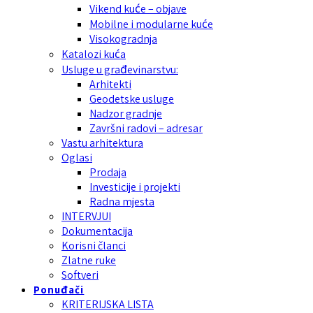
Vikend kuće – objave
Mobilne i modularne kuće
Visokogradnja
Katalozi kuća
Usluge u građevinarstvu:
Arhitekti
Geodetske usluge
Nadzor gradnje
Završni radovi – adresar
Vastu arhitektura
Oglasi
Prodaja
Investicije i projekti
Radna mjesta
INTERVJUI
Dokumentacija
Korisni članci
Zlatne ruke
Softveri
Ponuđači
KRITERIJSKA LISTA