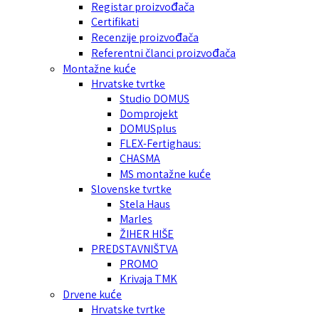
Registar proizvođača
Certifikati
Recenzije proizvođača
Referentni članci proizvođača
Montažne kuće
Hrvatske tvrtke
Studio DOMUS
Domprojekt
DOMUSplus
FLEX-Fertighaus:
CHASMA
MS montažne kuće
Slovenske tvrtke
Stela Haus
Marles
ŽIHER HIŠE
PREDSTAVNIŠTVA
PROMO
Krivaja TMK
Drvene kuće
Hrvatske tvrtke