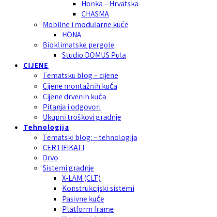
Honka – Hrvatska
CHASMA
Mobilne i modularne kuće
HÖNA
Bioklimatske pergole
Studio DOMUS Pula
CIJENE
Tematsku blog – cijene
Cijene montažnih kuća
Cijene drvenih kuća
Pitanja i odgovori
Ukupni troškovi gradnje
Tehnologija
Tematski blog: – tehnologija
CERTIFIKATI
Drvo
Sistemi gradnje
X-LAM (CLT)
Konstrukcijski sistemi
Pasivne kuće
Platform frame