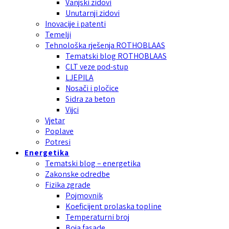
Vanjski zidovi
Unutarnji zidovi
Inovacije i patenti
Temelji
Tehnološka rješenja ROTHOBLAAS
Tematski blog ROTHOBLAAS
CLT veze pod-stup
LJEPILA
Nosači i pločice
Sidra za beton
Vijci
Vjetar
Poplave
Potresi
Energetika
Tematski blog – energetika
Zakonske odredbe
Fizika zgrade
Pojmovnik
Koeficijent prolaska topline
Temperaturni broj
Boja fasade