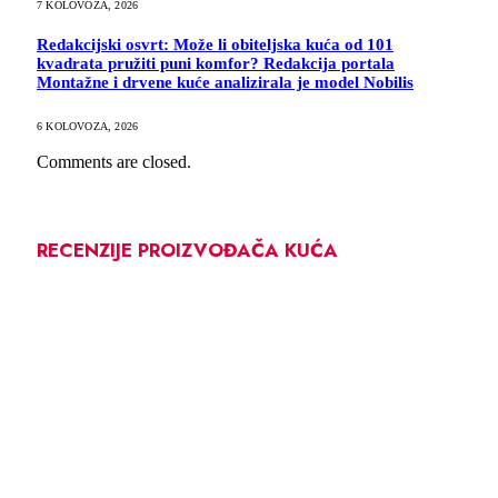
7 KOLOVOZA, 2026
Redakcijski osvrt: Može li obiteljska kuća od 101
kvadrata pružiti puni komfor? Redakcija portala
Montažne i drvene kuće analizirala je model Nobilis
6 KOLOVOZA, 2026
Comments are closed.
RECENZIJE PROIZVOĐAČA KUĆA