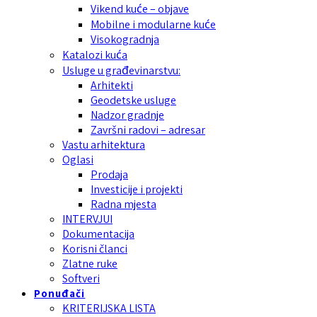
Vikend kuće – objave
Mobilne i modularne kuće
Visokogradnja
Katalozi kuća
Usluge u građevinarstvu:
Arhitekti
Geodetske usluge
Nadzor gradnje
Završni radovi – adresar
Vastu arhitektura
Oglasi
Prodaja
Investicije i projekti
Radna mjesta
INTERVJUI
Dokumentacija
Korisni članci
Zlatne ruke
Softveri
Ponuđači
KRITERIJSKA LISTA