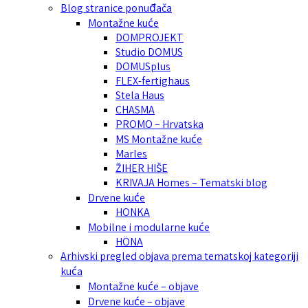
Blog stranice ponuđača
Montažne kuće
DOMPROJEKT
Studio DOMUS
DOMUSplus
FLEX-fertighaus
Stela Haus
CHASMA
PROMO – Hrvatska
MS Montažne kuće
Marles
ŽIHER HIŠE
KRIVAJA Homes – Tematski blog
Drvene kuće
HONKA
Mobilne i modularne kuće
HÖNA
Arhivski pregled objava prema tematskoj kategoriji
kuća
Montažne kuće – objave
Drvene kuće – objave