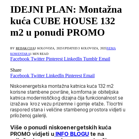
IDEJNI PLAN: Montažna
kuća CUBE HOUSE 132
m2 u ponudi PROMO
BY
REDAKCIJA
3 KOLOVOZA, 2025
UPDATED:
3 KOLOVOZA, 2025
NEMA
KOMENTARA
1 MIN READ
Facebook
Twitter
Pinterest
LinkedIn
Tumblr
Email
Share
Facebook
Twitter
LinkedIn
Pinterest
Email
Niskoenergetska montažna katnica kuća 132 m2
korisne stambene površine, komforna je obiteljska
katnica modernističkog dizajna čija funkcionalnost se
izražava kroz vezu prizemne i gornje etaže. Tlocrtni
raspored stana i veličine stambenog prostora vidjeti u
priloženoj galeriji.
Više o ponudi niskoenergetskih kuća
PROMO vidjeti u
INFO BLOGU
te na