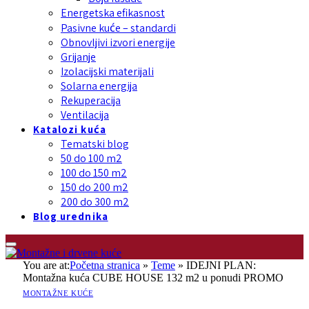
Energetska efikasnost
Pasivne kuće – standardi
Obnovljivi izvori energije
Grijanje
Izolacijski materijali
Solarna energija
Rekuperacija
Ventilacija
Katalozi kuća
Tematski blog
50 do 100 m2
100 do 150 m2
150 do 200 m2
200 do 300 m2
Blog urednika
You are at:
Početna stranica
»
Teme
»
IDEJNI PLAN:
Montažna kuća CUBE HOUSE 132 m2 u ponudi PROMO
MONTAŽNE KUĆE