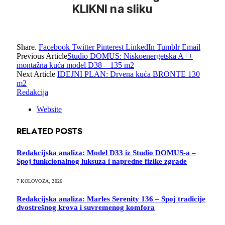
KLIKNI na sliku
Share.
Facebook
Twitter
Pinterest
LinkedIn
Tumblr
Email
Previous Article
Studio DOMUS: Niskoenergetska A++
montažna kuća model D38 – 135 m2
Next Article
IDEJNI PLAN: Drvena kuća BRONTE 130
m2
Redakcija
Website
RELATED
POSTS
Redakcijska analiza: Model D33 iz Studio DOMUS-a –
Spoj funkcionalnog luksuza i napredne fizike zgrade
7 KOLOVOZA, 2026
Redakcijska analiza: Marles Serenity 136 – Spoj tradicije
dvostrešnog krova i suvremenog komfora