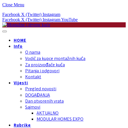
Close Menu
Facebook
X (Twitter)
Instagram
Facebook
X (Twitter)
Instagram
YouTube
HOME
Info
O nama
Vodič za kupce montažnih kuća
Za proizvođače kuća
Pitanja i odgovori
Kontakt
Vijesti
Pregled novosti
DOGAĐANJA
Dan otvorenih vrata
Sajmovi
AKTUALNO
MODULAR HOMES EXPO
Rubrike