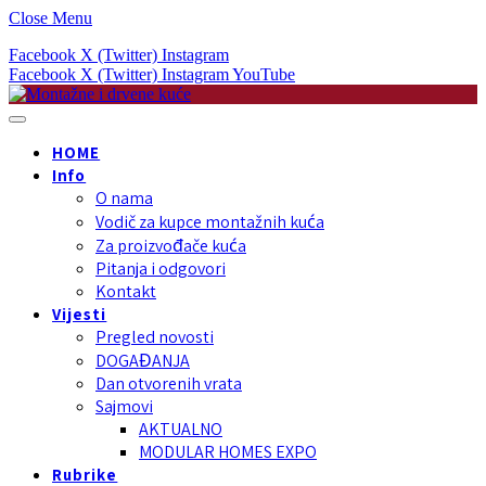
Close Menu
Facebook
X (Twitter)
Instagram
Facebook
X (Twitter)
Instagram
YouTube
HOME
Info
O nama
Vodič za kupce montažnih kuća
Za proizvođače kuća
Pitanja i odgovori
Kontakt
Vijesti
Pregled novosti
DOGAĐANJA
Dan otvorenih vrata
Sajmovi
AKTUALNO
MODULAR HOMES EXPO
Rubrike