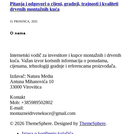
Pitanja i odgovori o cijeni, gradnji, trajnosti i kvaliteti
drvenih montažnih kuća
15 PROSINCA, 2025
O nama
Internetski vodič za investitore i kupce montažnih i drvenih
kuća. Važan izvor korisnih informacija o ponudama,
cijenama, tehnologiji gradnje i referencama proizvođača.
Izdavač: Natura Media
Antuna Mihanovića 10
33000 Virovitica
Kontakt
Mob: +385989502802
E-mail:
montazneidrvenekuce@gmail.com
© 2026 ThemeSphere. Designed by
ThemeSphere
.
Izjava o korištenju kolačića