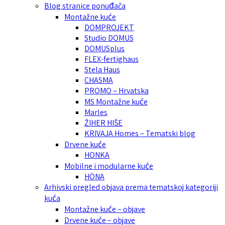
Blog stranice ponuđača
Montažne kuće
DOMPROJEKT
Studio DOMUS
DOMUSplus
FLEX-fertighaus
Stela Haus
CHASMA
PROMO – Hrvatska
MS Montažne kuće
Marles
ŽIHER HIŠE
KRIVAJA Homes – Tematski blog
Drvene kuće
HONKA
Mobilne i modularne kuće
HÖNA
Arhivski pregled objava prema tematskoj kategoriji
kuća
Montažne kuće – objave
Drvene kuće – objave