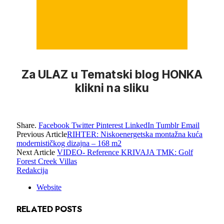
Za ULAZ u Tematski blog HONKA
klikni na sliku
Share.
Facebook
Twitter
Pinterest
LinkedIn
Tumblr
Email
Previous Article
RIHTER: Niskoenergetska montažna kuća
modernističkog dizajna – 168 m2
Next Article
VIDEO- Reference KRIVAJA TMK: Golf
Forest Creek Villas
Redakcija
Website
RELATED
POSTS