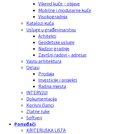
Vikend kuće – objave
Mobilne i modularne kuće
Visokogradnja
Katalozi kuća
Usluge u građevinarstvu:
Arhitekti
Geodetske usluge
Nadzor gradnje
Završni radovi – adresar
Vastu arhitektura
Oglasi
Prodaja
Investicije i projekti
Radna mjesta
INTERVJUI
Dokumentacija
Korisni članci
Zlatne ruke
Softveri
Ponuđači
KRITERIJSKA LISTA