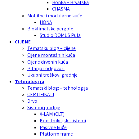
Honka – Hrvatska
CHASMA
Mobilne i modularne kuće
HÖNA
Bioklimatske pergole
Studio DOMUS Pula
CIJENE
Tematsku blog – cijene
Cijene montažnih kuća
Cijene drvenih kuća
Pitanja i odgovori
Ukupni troškovi gradnje
Tehnologija
Tematski blog: – tehnologija
CERTIFIKATI
Drvo
Sistemi gradnje
X-LAM (CLT)
Konstrukcijski sistemi
Pasivne kuće
Platform frame