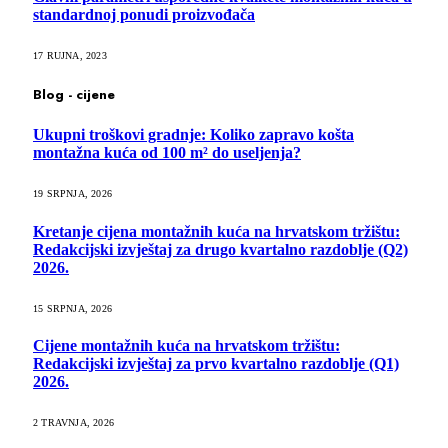
standardnoj ponudi proizvođača
17 RUJNA, 2023
Blog - cijene
Ukupni troškovi gradnje: Koliko zapravo košta
montažna kuća od 100 m² do useljenja?
19 SRPNJA, 2026
Kretanje cijena montažnih kuća na hrvatskom tržištu:
Redakcijski izvještaj za drugo kvartalno razdoblje (Q2)
2026.
15 SRPNJA, 2026
Cijene montažnih kuća na hrvatskom tržištu:
Redakcijski izvještaj za prvo kvartalno razdoblje (Q1)
2026.
2 TRAVNJA, 2026