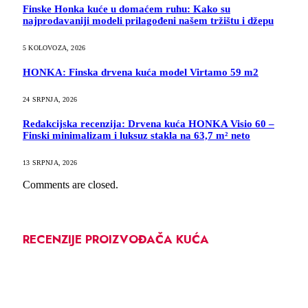
Finske Honka kuće u domaćem ruhu: Kako su
najprodavaniji modeli prilagođeni našem tržištu i džepu
5 KOLOVOZA, 2026
HONKA: Finska drvena kuća model Virtamo 59 m2
24 SRPNJA, 2026
Redakcijska recenzija: Drvena kuća HONKA Visio 60 –
Finski minimalizam i luksuz stakla na 63,7 m² neto
13 SRPNJA, 2026
Comments are closed.
RECENZIJE PROIZVOĐAČA KUĆA