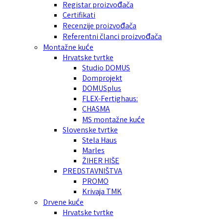
Registar proizvođača
Certifikati
Recenzije proizvođača
Referentni članci proizvođača
Montažne kuće
Hrvatske tvrtke
Studio DOMUS
Domprojekt
DOMUSplus
FLEX-Fertighaus:
CHASMA
MS montažne kuće
Slovenske tvrtke
Stela Haus
Marles
ŽIHER HIŠE
PREDSTAVNIŠTVA
PROMO
Krivaja TMK
Drvene kuće
Hrvatske tvrtke