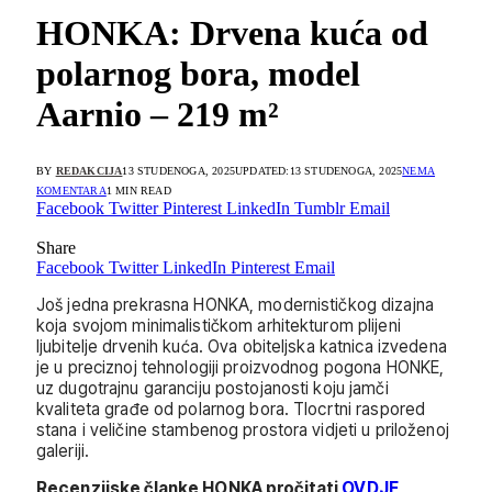
HONKA: Drvena kuća od
polarnog bora, model
Aarnio – 219 m²
BY
REDAKCIJA
13 STUDENOGA, 2025
UPDATED:
13 STUDENOGA, 2025
NEMA
KOMENTARA
1 MIN READ
Facebook
Twitter
Pinterest
LinkedIn
Tumblr
Email
Share
Facebook
Twitter
LinkedIn
Pinterest
Email
Još jedna prekrasna HONKA, modernističkog dizajna
koja svojom minimalističkom arhitekturom plijeni
ljubitelje drvenih kuća. Ova obiteljska katnica izvedena
je u preciznoj tehnologiji proizvodnog pogona HONKE,
uz dugotrajnu garanciju postojanosti koju jamči
kvaliteta građe od polarnog bora. Tlocrtni raspored
stana i veličine stambenog prostora vidjeti u priloženoj
galeriji.
Recenzijske članke HONKA pročitati
OVDJE