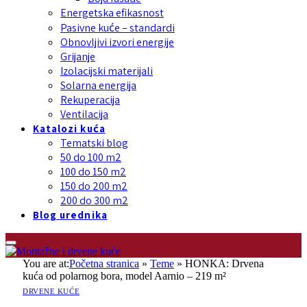
Energetska efikasnost
Pasivne kuće – standardi
Obnovljivi izvori energije
Grijanje
Izolacijski materijali
Solarna energija
Rekuperacija
Ventilacija
Katalozi kuća
Tematski blog
50 do 100 m2
100 do 150 m2
150 do 200 m2
200 do 300 m2
Blog urednika
You are at:
Početna stranica
»
Teme
»
HONKA: Drvena
kuća od polarnog bora, model Aarnio – 219 m²
DRVENE KUĆE