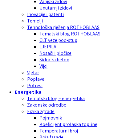
Vanjski zidovi
Unutarnji zidovi
Inovacije i patenti
Temelji
Tehnološka rješenja ROTHOBLAAS
Tematski blog ROTHOBLAAS
CLT veze pod-stup
LJEPILA
Nosači i pločice
Sidra za beton
Vijci
Vjetar
Poplave
Potresi
Energetika
Tematski blog – energetika
Zakonske odredbe
Fizika zgrade
Pojmovnik
Koeficijent prolaska topline
Temperaturni broj
Boja fasade