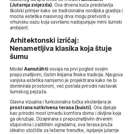
(Jutarnja zvijezda)
. Ova drvena kuća predstavlja
školski primjer kako se tradicionalna nordijska gradnja i
moćna estetika masivnog drva mogu pretvoriti u
vrhunsku oazu koja savršeno nadopunjuje mirni šumski
ambijent.
Arhitektonski izričaj:
Nenametljiva klasika koja štuje
šumu
Model
Aamutähti
osvaja na prvi pogled svojim
prepoznatljivim, čistim linijama finske tradicije. Njegova
vanjska estetika namjerno je projektirana kako ne bi
dominirala prostorom, već postala prirodni nastavak
šumskog pejzaža.
Glavna vizualna i funkcionalna točka eksterijera je
prostrana natkrivena terasa (kuisti)
. Ona djeluje
kao prirodni most između komfora doma i divljine koja
ga okružuje. Dizajnirana s prepoznatljivim drvenim
stupovima i zaštitnim ogradama, ova terasa pruža
idealno utočište za ležerne trenutke, ispijanje jutarnje