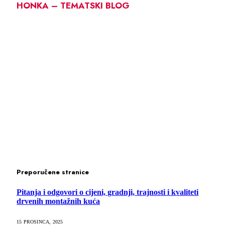
HONKA – TEMATSKI BLOG
Preporučene stranice
Pitanja i odgovori o cijeni, gradnji, trajnosti i kvaliteti
drvenih montažnih kuća
15 PROSINCA, 2025