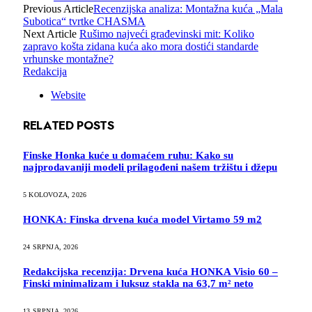
Previous Article
Recenzijska analiza: Montažna kuća „Mala
Subotica“ tvrtke CHASMA
Next Article
Rušimo najveći građevinski mit: Koliko
zapravo košta zidana kuća ako mora dostići standarde
vrhunske montažne?
Redakcija
Website
RELATED
POSTS
Finske Honka kuće u domaćem ruhu: Kako su
najprodavaniji modeli prilagođeni našem tržištu i džepu
5 KOLOVOZA, 2026
HONKA: Finska drvena kuća model Virtamo 59 m2
24 SRPNJA, 2026
Redakcijska recenzija: Drvena kuća HONKA Visio 60 –
Finski minimalizam i luksuz stakla na 63,7 m² neto
13 SRPNJA, 2026