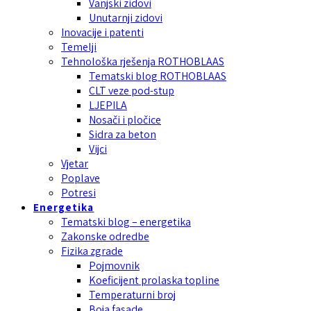
Vanjski zidovi
Unutarnji zidovi
Inovacije i patenti
Temelji
Tehnološka rješenja ROTHOBLAAS
Tematski blog ROTHOBLAAS
CLT veze pod-stup
LJEPILA
Nosači i pločice
Sidra za beton
Vijci
Vjetar
Poplave
Potresi
Energetika
Tematski blog – energetika
Zakonske odredbe
Fizika zgrade
Pojmovnik
Koeficijent prolaska topline
Temperaturni broj
Boja fasade