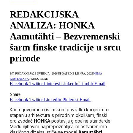
REDAKCIJSKA
ANALIZA: HONKA
Aamutähti – Bezvremenski
šarm finske tradicije u srcu
prirode
BY
REDAKCIJA
26 SVIBNJA, 2026
UPDATED:
3 LIPNJA, 2026
NEMA
KOMENTARA
3 MINS READ
Facebook
Twitter
Pinterest
LinkedIn
Tumblr
Email
Share
Facebook
Twitter
LinkedIn
Pinterest
Email
Kada govorimo o istinskom povratku korijenima i
stapanju arhitekture s prirodnim okolišem, finski
proizvođač
HONKA
postavlja globalne standarde.
Među njihovim najprepoznatljivijim ostvarenjima
klasičnog dizajna ističe se model
Aamutähti