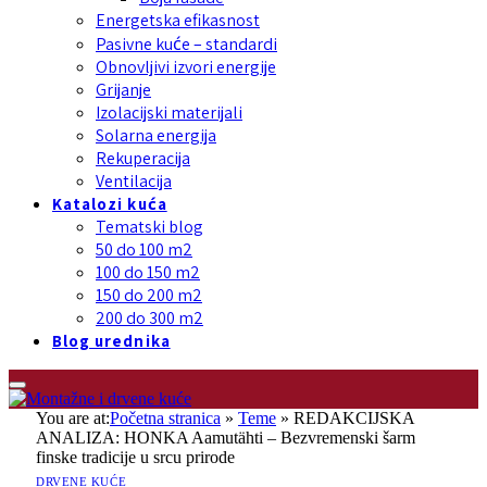
Energetska efikasnost
Pasivne kuće – standardi
Obnovljivi izvori energije
Grijanje
Izolacijski materijali
Solarna energija
Rekuperacija
Ventilacija
Katalozi kuća
Tematski blog
50 do 100 m2
100 do 150 m2
150 do 200 m2
200 do 300 m2
Blog urednika
You are at:
Početna stranica
»
Teme
»
REDAKCIJSKA
ANALIZA: HONKA Aamutähti – Bezvremenski šarm
finske tradicije u srcu prirode
DRVENE KUĆE