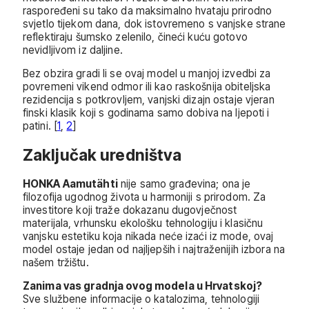
raspoređeni su tako da maksimalno hvataju prirodno
svjetlo tijekom dana, dok istovremeno s vanjske strane
reflektiraju šumsko zelenilo, čineći kuću gotovo
nevidljivom iz daljine.
Bez obzira gradi li se ovaj model u manjoj izvedbi za
povremeni vikend odmor ili kao raskošnija obiteljska
rezidencija s potkrovljem, vanjski dizajn ostaje vjeran
finski klasik koji s godinama samo dobiva na ljepoti i
patini. [
1
,
2
]
Zaključak uredništva
HONKA Aamutähti
nije samo građevina; ona je
filozofija ugodnog života u harmoniji s prirodom. Za
investitore koji traže dokazanu dugovječnost
materijala, vrhunsku ekološku tehnologiju i klasičnu
vanjsku estetiku koja nikada neće izaći iz mode, ovaj
model ostaje jedan od najljepših i najtraženijih izbora na
našem tržištu.
Zanima vas gradnja ovog modela u Hrvatskoj?
Sve službene informacije o katalozima, tehnologiji