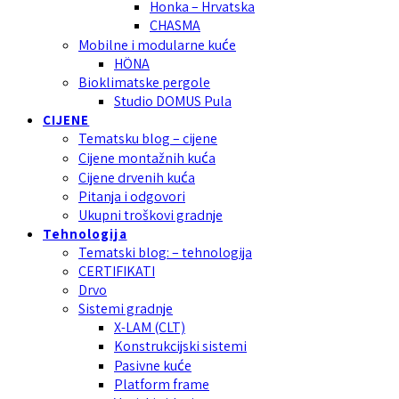
Honka – Hrvatska
CHASMA
Mobilne i modularne kuće
HÖNA
Bioklimatske pergole
Studio DOMUS Pula
CIJENE
Tematsku blog – cijene
Cijene montažnih kuća
Cijene drvenih kuća
Pitanja i odgovori
Ukupni troškovi gradnje
Tehnologija
Tematski blog: – tehnologija
CERTIFIKATI
Drvo
Sistemi gradnje
X-LAM (CLT)
Konstrukcijski sistemi
Pasivne kuće
Platform frame