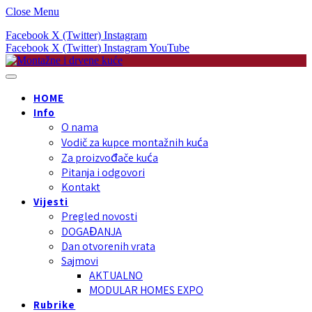
Close Menu
Facebook
X (Twitter)
Instagram
Facebook
X (Twitter)
Instagram
YouTube
HOME
Info
O nama
Vodič za kupce montažnih kuća
Za proizvođače kuća
Pitanja i odgovori
Kontakt
Vijesti
Pregled novosti
DOGAĐANJA
Dan otvorenih vrata
Sajmovi
AKTUALNO
MODULAR HOMES EXPO
Rubrike