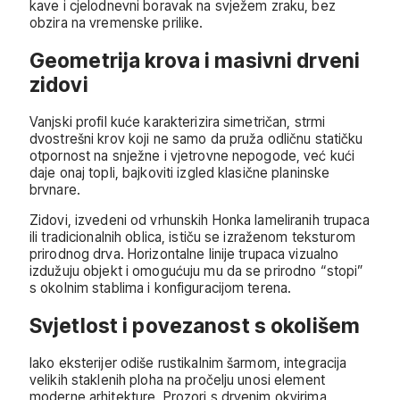
kave i cjelodnevni boravak na svježem zraku, bez
obzira na vremenske prilike.
Geometrija krova i masivni drveni
zidovi
Vanjski profil kuće karakterizira simetričan, strmi
dvostrešni krov koji ne samo da pruža odličnu statičku
otpornost na snježne i vjetrovne nepogode, već kući
daje onaj topli, bajkoviti izgled klasične planinske
brvnare.
Zidovi, izvedeni od vrhunskih Honka lameliranih trupaca
ili tradicionalnih oblica, ističu se izraženom teksturom
prirodnog drva. Horizontalne linije trupaca vizualno
izdužuju objekt i omogućuju mu da se prirodno “stopi”
s okolnim stablima i konfiguracijom terena.
Svjetlost i povezanost s okolišem
Iako eksterijer odiše rustikalnim šarmom, integracija
velikih staklenih ploha na pročelju unosi element
moderne arhitekture. Prozori s drvenim okvirima