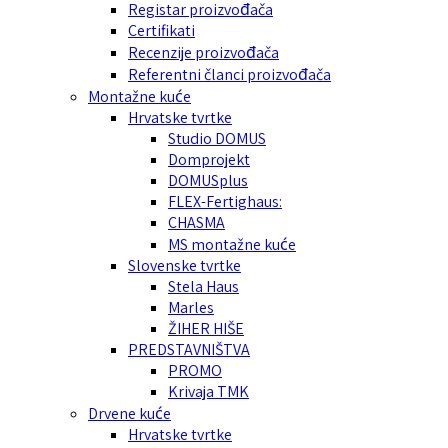
Registar proizvođača
Certifikati
Recenzije proizvođača
Referentni članci proizvođača
Montažne kuće
Hrvatske tvrtke
Studio DOMUS
Domprojekt
DOMUSplus
FLEX-Fertighaus:
CHASMA
MS montažne kuće
Slovenske tvrtke
Stela Haus
Marles
ŽIHER HIŠE
PREDSTAVNIŠTVA
PROMO
Krivaja TMK
Drvene kuće
Hrvatske tvrtke