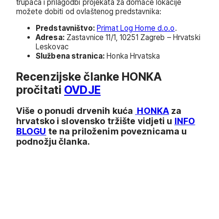
trupaca i prilagodbi projekata za domaće lokacije
možete dobiti od ovlaštenog predstavnika:
Predstavništvo:
Primat Log Home d.o.o
.
Adresa:
Zastavnice 11/1, 10251 Zagreb – Hrvatski
Leskovac
Službena stranica:
Honka Hrvatska
Recenzijske članke HONKA
pročitati
OVDJE
Više o ponudi drvenih kuća
HONKA
za
hrvatsko i slovensko tržište vidjeti u
INFO
BLOGU
te na priloženim poveznicama u
podnožju članka.