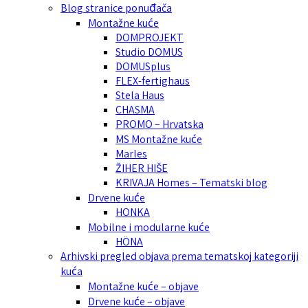
Blog stranice ponuđača
Montažne kuće
DOMPROJEKT
Studio DOMUS
DOMUSplus
FLEX-fertighaus
Stela Haus
CHASMA
PROMO – Hrvatska
MS Montažne kuće
Marles
ŽIHER HIŠE
KRIVAJA Homes – Tematski blog
Drvene kuće
HONKA
Mobilne i modularne kuće
HÖNA
Arhivski pregled objava prema tematskoj kategoriji
kuća
Montažne kuće – objave
Drvene kuće – objave