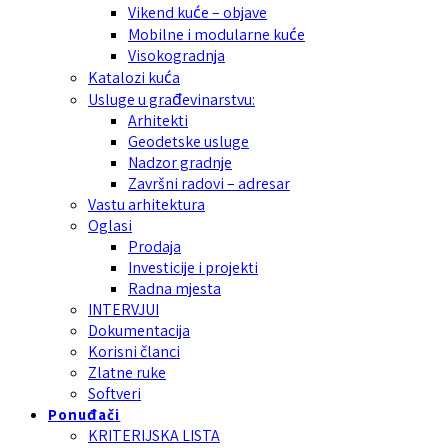
Vikend kuće – objave
Mobilne i modularne kuće
Visokogradnja
Katalozi kuća
Usluge u građevinarstvu:
Arhitekti
Geodetske usluge
Nadzor gradnje
Završni radovi – adresar
Vastu arhitektura
Oglasi
Prodaja
Investicije i projekti
Radna mjesta
INTERVJUI
Dokumentacija
Korisni članci
Zlatne ruke
Softveri
Ponuđači
KRITERIJSKA LISTA