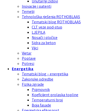
Unutarnji zidovi
Inovacije i patenti
Temelji
Tehnološka rješenja ROTHOBLAAS
Tematski blog ROTHOBLAAS
CLT veze pod-stup
LJEPILA
Nosači i pločice
Sidra za beton
Vijci
Vjetar
Poplave
Potresi
Energetika
Tematski blog – energetika
Zakonske odredbe
Fizika zgrade
Pojmovnik
Koeficijent prolaska topline
Temperaturni broj
Boja fasade
Energetska efikasnost