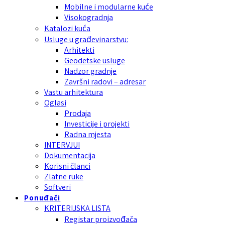
Mobilne i modularne kuće
Visokogradnja
Katalozi kuća
Usluge u građevinarstvu:
Arhitekti
Geodetske usluge
Nadzor gradnje
Završni radovi – adresar
Vastu arhitektura
Oglasi
Prodaja
Investicije i projekti
Radna mjesta
INTERVJUI
Dokumentacija
Korisni članci
Zlatne ruke
Softveri
Ponuđači
KRITERIJSKA LISTA
Registar proizvođača