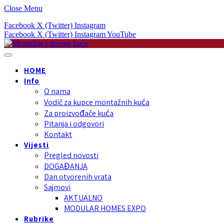
Close Menu
Facebook
X (Twitter)
Instagram
Facebook
X (Twitter)
Instagram
YouTube
HOME
Info
O nama
Vodič za kupce montažnih kuća
Za proizvođače kuća
Pitanja i odgovori
Kontakt
Vijesti
Pregled novosti
DOGAĐANJA
Dan otvorenih vrata
Sajmovi
AKTUALNO
MODULAR HOMES EXPO
Rubrike