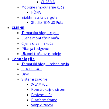
CHASMA
Mobilne i modularne kuće
HÖNA
Bioklimatske pergole
Studio DOMUS Pula
CIJENE
Tematsku blog – cijene
Cijene montažnih kuća
Cijene drvenih kuća
Pitanja i odgovori
Ukupni troškovi gradnje
Tehnologija
Tematski blog: – tehnologija
CERTIFIKATI
Drvo
Sistemi gradnje
X-LAM (CLT)
Konstrukcijski sistemi
Pasivne kuće
Platform frame
Vanjski zidovi