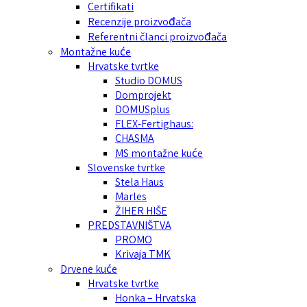
Certifikati
Recenzije proizvođača
Referentni članci proizvođača
Montažne kuće
Hrvatske tvrtke
Studio DOMUS
Domprojekt
DOMUSplus
FLEX-Fertighaus:
CHASMA
MS montažne kuće
Slovenske tvrtke
Stela Haus
Marles
ŽIHER HIŠE
PREDSTAVNIŠTVA
PROMO
Krivaja TMK
Drvene kuće
Hrvatske tvrtke
Honka – Hrvatska