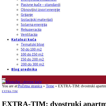
Pasivne kuće – standardi
Obnovljivi izvori energije
Grijanje
Izolacijski materijali
Solarna energija
Rekuperacija
Ventilacija
Katalozi kuća
Tematski blog
50 do 100 m2
100 do 150 m2
150 do 200 m2
200 do 300 m2
Blog urednika
You are at:
Početna stranica
»
Teme
»
EXTRA-TIM: dvostruki apartm
EXTRA-TIM
EXTRA-TIM: dvostruki apartma