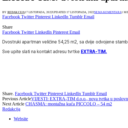
BY
REDAKCIJA
17 LISTOPADA, 2022
UPDATED:
17 LISTOPADA, 2022
NEMA KOMENTARA
1 M
Facebook
Twitter
Pinterest
LinkedIn
Tumblr
Email
Share
Facebook
Twitter
LinkedIn
Pinterest
Email
Dvostruki apartman veličine 54,25 m2, sa dvije odvojene stamben
Sve upite slati na kontakt adresu tvrtke
EXTRA-TIM.
Share.
Facebook
Twitter
Pinterest
LinkedIn
Tumblr
Email
Previous Article
VIJESTI: EXTRA-TIM d.o.o., nova tvrtka u poslovno
Next Article
CHASMA: montažna kuća PICCOLO – 54 m2
Redakcija
Website