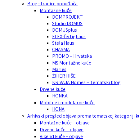
Blog stranice ponuđača
Montažne kuće
DOMPROJEKT
Studio DOMUS
DOMUSplus
FLEX-fertighaus
Stela Haus
CHASMA
PROMO – Hrvatska
MS Montažne kuće
Marles
ŽIHER HIŠE
KRIVAJA Homes – Tematski blog
Drvene kuće
HONKA
Mobilne i modularne kuće
HÖNA
Arhivski pregled objava prema tematskoj kategoriji 
Montažne kuće – objave
Drvene kuće – objave
Vikend kuće – objave