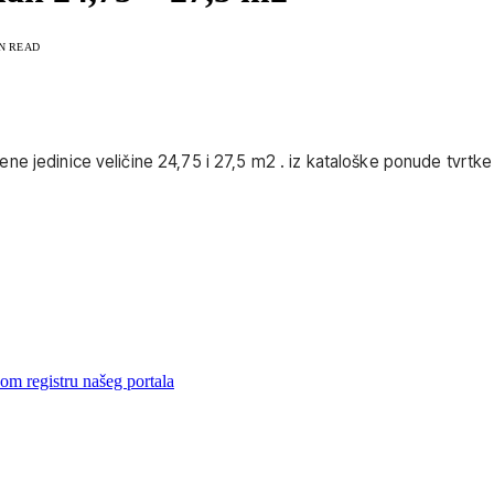
IN READ
e jedinice veličine 24,75 i 27,5 m2 . iz kataloške ponude tvrtke 
m registru našeg portala