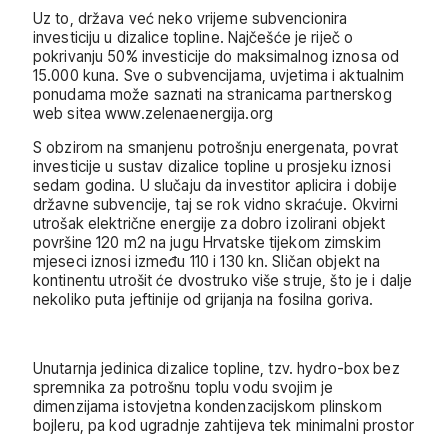
Uz to, država već neko vrijeme subvencionira
investiciju u dizalice topline. Najčešće je riječ o
pokrivanju 50% investicije do maksimalnog iznosa od
15.000 kuna. Sve o subvencijama, uvjetima i aktualnim
ponudama može saznati na stranicama partnerskog
web sitea www.zelenaenergija.org
S obzirom na smanjenu potrošnju energenata, povrat
investicije u sustav dizalice topline u prosjeku iznosi
sedam godina. U slučaju da investitor aplicira i dobije
državne subvencije, taj se rok vidno skraćuje. Okvirni
utrošak električne energije za dobro izolirani objekt
površine 120 m2 na jugu Hrvatske tijekom zimskim
mjeseci iznosi između 110 i 130 kn. Sličan objekt na
kontinentu utrošit će dvostruko više struje, što je i dalje
nekoliko puta jeftinije od grijanja na fosilna goriva.
Unutarnja jedinica dizalice topline, tzv. hydro-box bez
spremnika za potrošnu toplu vodu svojim je
dimenzijama istovjetna kondenzacijskom plinskom
bojleru, pa kod ugradnje zahtijeva tek minimalni prostor