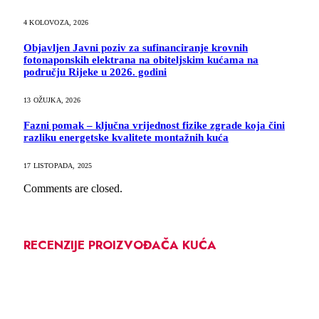
4 KOLOVOZA, 2026
Objavljen Javni poziv za sufinanciranje krovnih
fotonaponskih elektrana na obiteljskim kućama na
području Rijeke u 2026. godini
13 OŽUJKA, 2026
Fazni pomak – ključna vrijednost fizike zgrade koja čini
razliku energetske kvalitete montažnih kuća
17 LISTOPADA, 2025
Comments are closed.
RECENZIJE PROIZVOĐAČA KUĆA