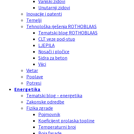
Vanjski zidovi
Unutarnji zidovi
Inovacije i patenti
Temelji
Tehnološka rješenja ROTHOBLAAS
Tematski blog ROTHOBLAAS
CLT veze pod-stup
LJEPILA
Nosači i pločice
Sidra za beton
Vijci
Vjetar
Poplave
Potresi
Energetika
Tematski blog – energetika
Zakonske odredbe
Fizika zgrade
Pojmovnik
Koeficijent prolaska topline
Temperaturni broj
Boja fasade