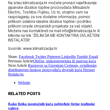
Na siteu klimatizacija.hr možete pronaći najefikasnije
japanske dizalice topline proizvođača Mitsubishi
Electric, Toshiba i Fujitsu. Uz to, stojimo vam na
raspolaganju za sve dodatne informacije, pomoć
prilikom odabira idealne dizalice topline i podršku
prilikom izrade strojarskih projekata za vaš objekt.
Možete nas kontaktirati na mail info@klimatizacija.hr ili
kliknite na link ‘ŽELIM DA ME KONTAKTIRA OVLAŠTENI
INSTALATER’
Izvornik: www.klimatizacija.hr
Share.
Facebook
Twitter
Pinterest
LinkedIn
Tumblr
Email
Previous Article
Obična, niskoenergetska ili pasivna kuća
Next Article
Razgovor sa Giorgiom Cerinom, ovlaštenim
distributerom finskog proizvođača drvenih kuća Hirsiset
Redakcija
Website
RELATED
POSTS
Kako fizika montažnih kuća pobjeđuje ljetne toplinske
valove