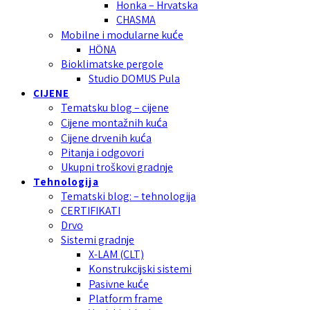
Honka – Hrvatska
CHASMA
Mobilne i modularne kuće
HÖNA
Bioklimatske pergole
Studio DOMUS Pula
CIJENE
Tematsku blog – cijene
Cijene montažnih kuća
Cijene drvenih kuća
Pitanja i odgovori
Ukupni troškovi gradnje
Tehnologija
Tematski blog: – tehnologija
CERTIFIKATI
Drvo
Sistemi gradnje
X-LAM (CLT)
Konstrukcijski sistemi
Pasivne kuće
Platform frame