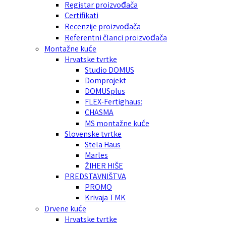
Registar proizvođača
Certifikati
Recenzije proizvođača
Referentni članci proizvođača
Montažne kuće
Hrvatske tvrtke
Studio DOMUS
Domprojekt
DOMUSplus
FLEX-Fertighaus:
CHASMA
MS montažne kuće
Slovenske tvrtke
Stela Haus
Marles
ŽIHER HIŠE
PREDSTAVNIŠTVA
PROMO
Krivaja TMK
Drvene kuće
Hrvatske tvrtke