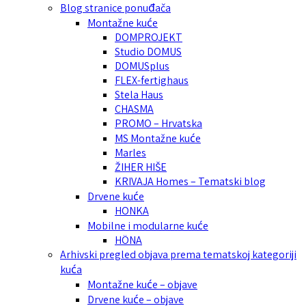
Blog stranice ponuđača
Montažne kuće
DOMPROJEKT
Studio DOMUS
DOMUSplus
FLEX-fertighaus
Stela Haus
CHASMA
PROMO – Hrvatska
MS Montažne kuće
Marles
ŽIHER HIŠE
KRIVAJA Homes – Tematski blog
Drvene kuće
HONKA
Mobilne i modularne kuće
HÖNA
Arhivski pregled objava prema tematskoj kategoriji
kuća
Montažne kuće – objave
Drvene kuće – objave