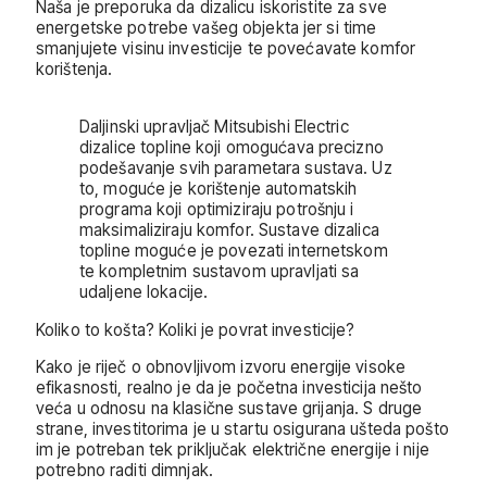
Naša je preporuka da dizalicu iskoristite za sve
energetske potrebe vašeg objekta jer si time
smanjujete visinu investicije te povećavate komfor
korištenja.
Daljinski upravljač Mitsubishi Electric
dizalice topline koji omogućava precizno
podešavanje svih parametara sustava. Uz
to, moguće je korištenje automatskih
programa koji optimiziraju potrošnju i
maksimaliziraju komfor. Sustave dizalica
topline moguće je povezati internetskom
te kompletnim sustavom upravljati sa
udaljene lokacije.
Koliko to košta? Koliki je povrat investicije?
Kako je riječ o obnovljivom izvoru energije visoke
efikasnosti, realno je da je početna investicija nešto
veća u odnosu na klasične sustave grijanja. S druge
strane, investitorima je u startu osigurana ušteda pošto
im je potreban tek priključak električne energije i nije
potrebno raditi dimnjak.