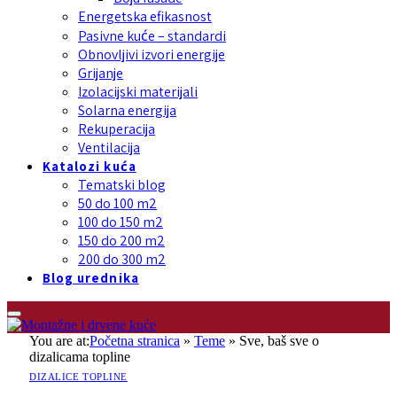
Energetska efikasnost
Pasivne kuće – standardi
Obnovljivi izvori energije
Grijanje
Izolacijski materijali
Solarna energija
Rekuperacija
Ventilacija
Katalozi kuća
Tematski blog
50 do 100 m2
100 do 150 m2
150 do 200 m2
200 do 300 m2
Blog urednika
You are at:
Početna stranica
»
Teme
»
Sve, baš sve o
dizalicama topline
DIZALICE TOPLINE