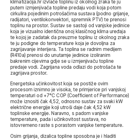
klimatizacija.hr izvlače toplinu iz okolnog zraka te ju
putem izmjenjivača topline predaju vodi koja potom
cirkulira pojedinim potrošačima sustava (podno grijanje,
radijatori, ventilokonvektori, spremnik PTV) te prenosi
toplinu na prostor. Sustav se sastoji od vanjske jedinice
koja je vizualno identična onoj klasičnog klima uređaja
te kojoj je zadatak da preuzme toplinu iz okolnog zraka
te ju podigne do temperature koja je dovoljna za
zagrijavanje interijera. Ta toplina se radnim medijem
(R410a) prenosi do unutarnje jedinice izoliranim
bakrenim cijevima gdje se u izmjenjivaču topline
predaje vodi. Zagrijana voda odlazi do potrošača te
zagrijava prostor.
Energetska učinkovitost koja se postiže ovim
procesom iznimno je visoka, te primjerice pri vanjskoj
temperaturi od +7°C COP (Coefficient of Performance)
može iznositi čak 4,52, odnosno sustav za svaki kW
električne energije koji utroši daje čak 4,52 kW
toplinske energije. Naravno, s padom vanjske
temperature, pada i učinkovitost sustava, no
istovremeno raste s porastom vanjske temperature.
Osim grijanja, dizalica topline sposobna je i hladiti