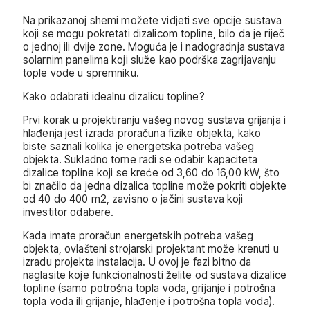
Na prikazanoj shemi možete vidjeti sve opcije sustava
koji se mogu pokretati dizalicom topline, bilo da je riječ
o jednoj ili dvije zone. Moguća je i nadogradnja sustava
solarnim panelima koji služe kao podrška zagrijavanju
tople vode u spremniku.
Kako odabrati idealnu dizalicu topline?
Prvi korak u projektiranju vašeg novog sustava grijanja i
hlađenja jest izrada proračuna fizike objekta, kako
biste saznali kolika je energetska potreba vašeg
objekta. Sukladno tome radi se odabir kapaciteta
dizalice topline koji se kreće od 3,60 do 16,00 kW, što
bi značilo da jedna dizalica topline može pokriti objekte
od 40 do 400 m2, zavisno o jačini sustava koji
investitor odabere.
Kada imate proračun energetskih potreba vašeg
objekta, ovlašteni strojarski projektant može krenuti u
izradu projekta instalacija. U ovoj je fazi bitno da
naglasite koje funkcionalnosti želite od sustava dizalice
topline (samo potrošna topla voda, grijanje i potrošna
topla voda ili grijanje, hlađenje i potrošna topla voda).