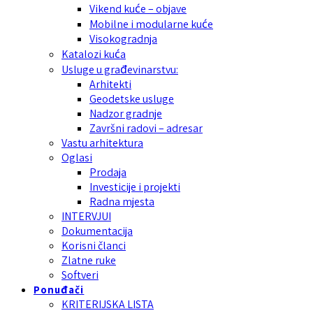
Vikend kuće – objave
Mobilne i modularne kuće
Visokogradnja
Katalozi kuća
Usluge u građevinarstvu:
Arhitekti
Geodetske usluge
Nadzor gradnje
Završni radovi – adresar
Vastu arhitektura
Oglasi
Prodaja
Investicije i projekti
Radna mjesta
INTERVJUI
Dokumentacija
Korisni članci
Zlatne ruke
Softveri
Ponuđači
KRITERIJSKA LISTA