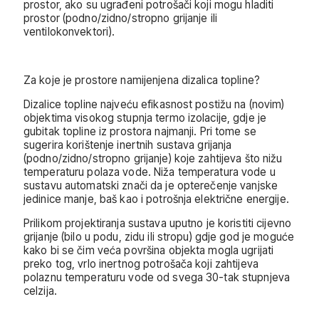
prostor, ako su ugrađeni potrošači koji mogu hladiti
prostor (podno/zidno/stropno grijanje ili
ventilokonvektori).
Za koje je prostore namijenjena dizalica topline?
Dizalice topline najveću efikasnost postižu na (novim)
objektima visokog stupnja termo izolacije, gdje je
gubitak topline iz prostora najmanji. Pri tome se
sugerira korištenje inertnih sustava grijanja
(podno/zidno/stropno grijanje) koje zahtijeva što nižu
temperaturu polaza vode. Niža temperatura vode u
sustavu automatski znači da je opterečenje vanjske
jedinice manje, baš kao i potrošnja električne energije.
Prilikom projektiranja sustava uputno je koristiti cijevno
grijanje (bilo u podu, zidu ili stropu) gdje god je moguće
kako bi se čim veća površina objekta mogla ugrijati
preko tog, vrlo inertnog potrošača koji zahtijeva
polaznu temperaturu vode od svega 30-tak stupnjeva
celzija.