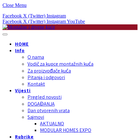
Close Menu
Facebook
X (Twitter)
Instagram
Facebook
X (Twitter)
Instagram
YouTube
HOME
Info
O nama
Vodič za kupce montažnih kuća
Za proizvođače kuća
Pitanja i odgovori
Kontakt
Vijesti
Pregled novosti
DOGAĐANJA
Dan otvorenih vrata
Sajmovi
AKTUALNO
MODULAR HOMES EXPO
Rubrike