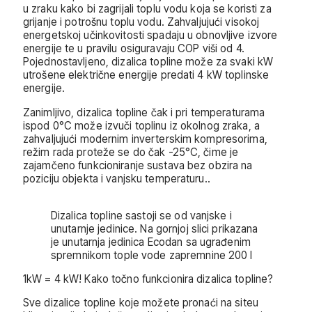
u zraku kako bi zagrijali toplu vodu koja se koristi za
grijanje i potrošnu toplu vodu. Zahvaljujući visokoj
energetskoj učinkovitosti spadaju u obnovljive izvore
energije te u pravilu osiguravaju COP viši od 4.
Pojednostavljeno, dizalica topline može za svaki kW
utrošene električne energije predati 4 kW toplinske
energije.
Zanimljivo, dizalica topline čak i pri temperaturama
ispod 0°C može izvuči toplinu iz okolnog zraka, a
zahvaljujući modernim inverterskim kompresorima,
režim rada proteže se do čak -25°C, čime je
zajamčeno funkcioniranje sustava bez obzira na
poziciju objekta i vanjsku temperaturu..
Dizalica topline sastoji se od vanjske i
unutarnje jedinice. Na gornjoj slici prikazana
je unutarnja jedinica Ecodan sa ugrađenim
spremnikom tople vode zapremnine 200 l
1kW = 4 kW! Kako točno funkcionira dizalica topline?
Sve dizalice topline koje možete pronaći na siteu