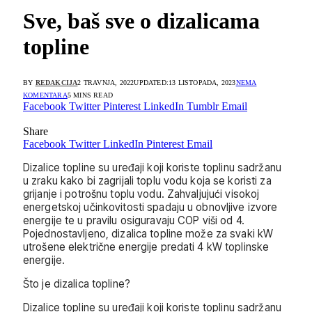
Sve, baš sve o dizalicama
topline
BY
REDAKCIJA
2 TRAVNJA, 2022
UPDATED:
13 LISTOPADA, 2023
NEMA
KOMENTARA
5 MINS READ
Facebook
Twitter
Pinterest
LinkedIn
Tumblr
Email
Share
Facebook
Twitter
LinkedIn
Pinterest
Email
Dizalice topline su uređaji koji koriste toplinu sadržanu
u zraku kako bi zagrijali toplu vodu koja se koristi za
grijanje i potrošnu toplu vodu. Zahvaljujući visokoj
energetskoj učinkovitosti spadaju u obnovljive izvore
energije te u pravilu osiguravaju COP viši od 4.
Pojednostavljeno, dizalica topline može za svaki kW
utrošene električne energije predati 4 kW toplinske
energije.
Što je dizalica topline?
Dizalice topline su uređaji koji koriste toplinu sadržanu