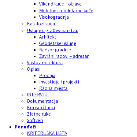
Vikend kuće – objave
Mobilne i modularne kuće
Visokogradnja
Katalozi kuća
Usluge u građevinarstvu:
Arhitekti
Geodetske usluge
Nadzor gradnje
Završni radovi – adresar
Vastu arhitektura
Oglasi
Prodaja
Investicije i projekti
Radna mjesta
INTERVJUI
Dokumentacija
Korisni članci
Zlatne ruke
Softveri
Ponuđači
KRITERIJSKA LISTA