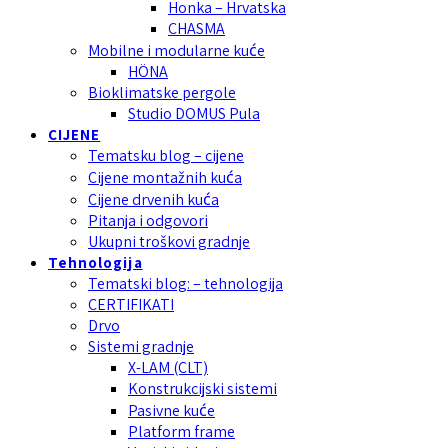
Honka – Hrvatska
CHASMA
Mobilne i modularne kuće
HÖNA
Bioklimatske pergole
Studio DOMUS Pula
CIJENE
Tematsku blog – cijene
Cijene montažnih kuća
Cijene drvenih kuća
Pitanja i odgovori
Ukupni troškovi gradnje
Tehnologija
Tematski blog: – tehnologija
CERTIFIKATI
Drvo
Sistemi gradnje
X-LAM (CLT)
Konstrukcijski sistemi
Pasivne kuće
Platform frame