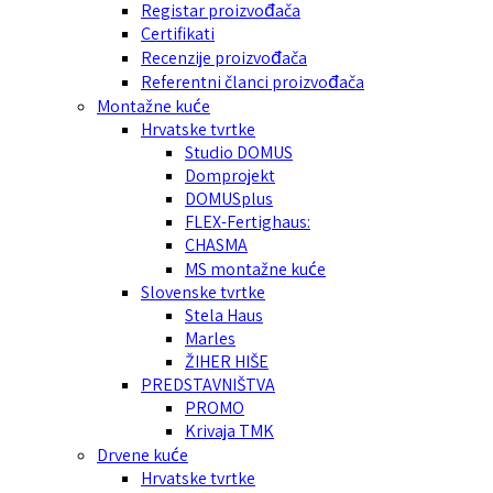
Registar proizvođača
Certifikati
Recenzije proizvođača
Referentni članci proizvođača
Montažne kuće
Hrvatske tvrtke
Studio DOMUS
Domprojekt
DOMUSplus
FLEX-Fertighaus:
CHASMA
MS montažne kuće
Slovenske tvrtke
Stela Haus
Marles
ŽIHER HIŠE
PREDSTAVNIŠTVA
PROMO
Krivaja TMK
Drvene kuće
Hrvatske tvrtke