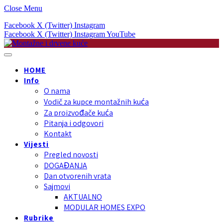
Close Menu
Facebook
X (Twitter)
Instagram
Facebook
X (Twitter)
Instagram
YouTube
HOME
Info
O nama
Vodič za kupce montažnih kuća
Za proizvođače kuća
Pitanja i odgovori
Kontakt
Vijesti
Pregled novosti
DOGAĐANJA
Dan otvorenih vrata
Sajmovi
AKTUALNO
MODULAR HOMES EXPO
Rubrike