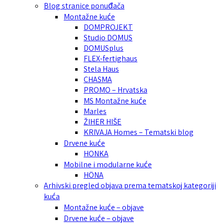
Blog stranice ponuđača
Montažne kuće
DOMPROJEKT
Studio DOMUS
DOMUSplus
FLEX-fertighaus
Stela Haus
CHASMA
PROMO – Hrvatska
MS Montažne kuće
Marles
ŽIHER HIŠE
KRIVAJA Homes – Tematski blog
Drvene kuće
HONKA
Mobilne i modularne kuće
HÖNA
Arhivski pregled objava prema tematskoj kategoriji
kuća
Montažne kuće – objave
Drvene kuće – objave