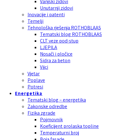
Vanjski zidovi
Unutarnji zidovi
Inovacije i patenti
Temelji
Tehnološka rješenja ROTHOBLAAS
Tematski blog ROTHOBLAAS
CLT veze pod-stup
LJEPILA
Nosači i pločice
Sidra za beton
Vijci
Vjetar
Poplave
Potresi
Energetika
Tematski blog – energetika
Zakonske odredbe
Fizika zgrade
Pojmovnik
Koeficijent prolaska topline
Temperaturni broj
Boja fasade