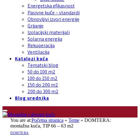
Energetska efikasnost
Pasivne kuće – standardi
Obnovljivi izvori energije
Grijanje
Izolacijski materijali
Solarna energija
Rekuperacija
Ventilacija
Katalozi kuća
Tematski blog
50 do 100 m2
100 do 150 m2
150 do 200 m2
200 do 300 m2
Blog urednika
You are at:
Početna stranica
»
Teme
»
DOMTERA:
montažna kuća, TIP 66 – 63 m2
DOMTERA