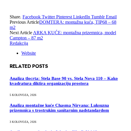
Share.
Facebook
Twitter
Pinterest
LinkedIn
Tumblr
Email
Previous Article
DOMTERA: montažna kuća, TIP68 – 68
m2
Next Article
ARKA KUĆE: montažna prizemnica, model
Campton – 87 m2
Redakcija
Website
RELATED
POSTS
Analiza tlocrta: Stela Base 90 vs. Stela Nova 110 – Kako
kvadratura diktira organizaciju prostora
5 KOLOVOZA, 2026
Analiza montažne kuće Chasma Nirvana: Luksuzna
prizemnica s trostrukim sanitarnim nadstandardom
3 KOLOVOZA, 2026