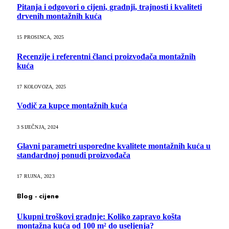
Pitanja i odgovori o cijeni, gradnji, trajnosti i kvaliteti
drvenih montažnih kuća
15 PROSINCA, 2025
Recenzije i referentni članci proizvođača montažnih
kuća
17 KOLOVOZA, 2025
Vodič za kupce montažnih kuća
3 SIJEČNJA, 2024
Glavni parametri usporedne kvalitete montažnih kuća u
standardnoj ponudi proizvođača
17 RUJNA, 2023
Blog - cijene
Ukupni troškovi gradnje: Koliko zapravo košta
montažna kuća od 100 m² do useljenja?