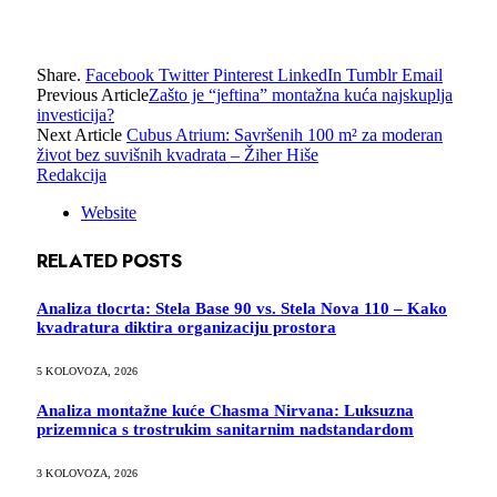
Share.
Facebook
Twitter
Pinterest
LinkedIn
Tumblr
Email
Previous Article
Zašto je “jeftina” montažna kuća najskuplja
investicija?
Next Article
Cubus Atrium: Savršenih 100 m² za moderan
život bez suvišnih kvadrata – Žiher Hiše
Redakcija
Website
RELATED
POSTS
Analiza tlocrta: Stela Base 90 vs. Stela Nova 110 – Kako
kvadratura diktira organizaciju prostora
5 KOLOVOZA, 2026
Analiza montažne kuće Chasma Nirvana: Luksuzna
prizemnica s trostrukim sanitarnim nadstandardom
3 KOLOVOZA, 2026