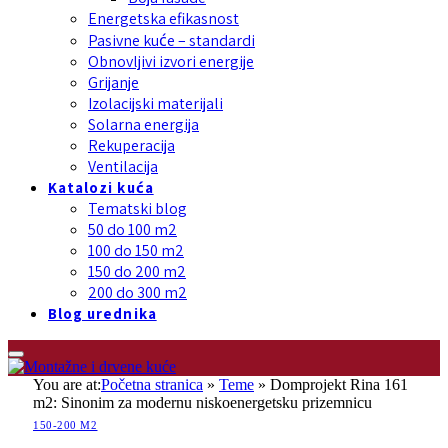
Energetska efikasnost
Pasivne kuće – standardi
Obnovljivi izvori energije
Grijanje
Izolacijski materijali
Solarna energija
Rekuperacija
Ventilacija
Katalozi kuća
Tematski blog
50 do 100 m2
100 do 150 m2
150 do 200 m2
200 do 300 m2
Blog urednika
You are at:
Početna stranica
»
Teme
»
Domprojekt Rina 161
m2: Sinonim za modernu niskoenergetsku prizemnicu
150-200 M2