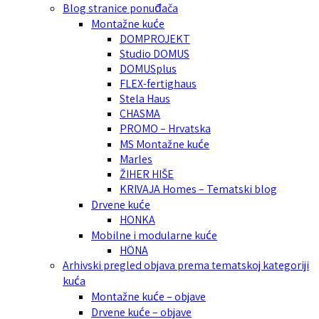
Blog stranice ponuđača
Montažne kuće
DOMPROJEKT
Studio DOMUS
DOMUSplus
FLEX-fertighaus
Stela Haus
CHASMA
PROMO – Hrvatska
MS Montažne kuće
Marles
ŽIHER HIŠE
KRIVAJA Homes – Tematski blog
Drvene kuće
HONKA
Mobilne i modularne kuće
HÖNA
Arhivski pregled objava prema tematskoj kategoriji
kuća
Montažne kuće – objave
Drvene kuće – objave