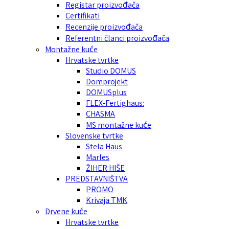
Registar proizvođača
Certifikati
Recenzije proizvođača
Referentni članci proizvođača
Montažne kuće
Hrvatske tvrtke
Studio DOMUS
Domprojekt
DOMUSplus
FLEX-Fertighaus:
CHASMA
MS montažne kuće
Slovenske tvrtke
Stela Haus
Marles
ŽIHER HIŠE
PREDSTAVNIŠTVA
PROMO
Krivaja TMK
Drvene kuće
Hrvatske tvrtke