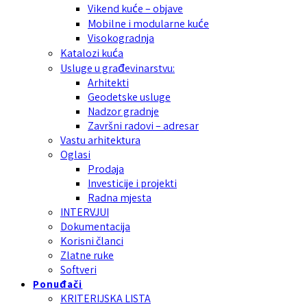
Vikend kuće – objave
Mobilne i modularne kuće
Visokogradnja
Katalozi kuća
Usluge u građevinarstvu:
Arhitekti
Geodetske usluge
Nadzor gradnje
Završni radovi – adresar
Vastu arhitektura
Oglasi
Prodaja
Investicije i projekti
Radna mjesta
INTERVJUI
Dokumentacija
Korisni članci
Zlatne ruke
Softveri
Ponuđači
KRITERIJSKA LISTA