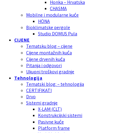
Honka – Hrvatska
CHASMA
Mobilne i modularne kuće
HÖNA
Bioklimatske pergole
Studio DOMUS Pula
CIJENE
Tematsku blog – cijene
Cijene montažnih kuća
Cijene drvenih kuća
Pitanja i odgovori
Ukupni troškovi gradnje
Tehnologija
Tematski blog: – tehnologija
CERTIFIKATI
Drvo
Sistemi gradnje
X-LAM (CLT)
Konstrukcijski sistemi
Pasivne kuće
Platform frame