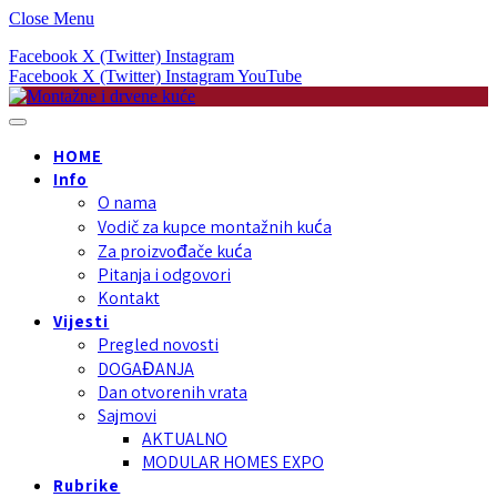
Close Menu
Facebook
X (Twitter)
Instagram
Facebook
X (Twitter)
Instagram
YouTube
HOME
Info
O nama
Vodič za kupce montažnih kuća
Za proizvođače kuća
Pitanja i odgovori
Kontakt
Vijesti
Pregled novosti
DOGAĐANJA
Dan otvorenih vrata
Sajmovi
AKTUALNO
MODULAR HOMES EXPO
Rubrike