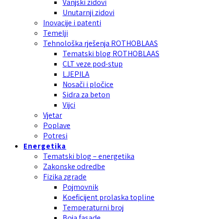
Vanjski zidovi
Unutarnji zidovi
Inovacije i patenti
Temelji
Tehnološka rješenja ROTHOBLAAS
Tematski blog ROTHOBLAAS
CLT veze pod-stup
LJEPILA
Nosači i pločice
Sidra za beton
Vijci
Vjetar
Poplave
Potresi
Energetika
Tematski blog – energetika
Zakonske odredbe
Fizika zgrade
Pojmovnik
Koeficijent prolaska topline
Temperaturni broj
Boja fasade