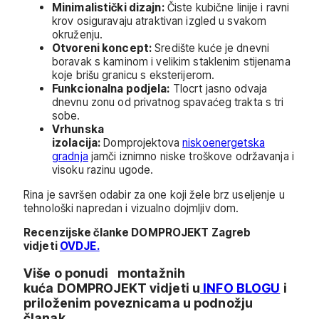
Minimalistički dizajn:
Čiste kubične linije i ravni
krov osiguravaju atraktivan izgled u svakom
okruženju.
Otvoreni koncept:
Središte kuće je dnevni
boravak s kaminom i velikim staklenim stijenama
koje brišu granicu s eksterijerom.
Funkcionalna podjela:
Tlocrt jasno odvaja
dnevnu zonu od privatnog spavaćeg trakta s tri
sobe.
Vrhunska
izolacija:
Domprojektova
niskoenergetska
gradnja
jamči iznimno niske troškove održavanja i
visoku razinu ugode.
Rina je savršen odabir za one koji žele brz useljenje u
tehnološki napredan i vizualno dojmljiv dom.
Recenzijske članke DOMPROJEKT Zagreb
vidjeti
OVDJE.
Više o ponudi
montažnih
kuća
DOMPROJEKT vidjeti u
INFO BLOGU
i
priloženim poveznicama u podnožju
članak.