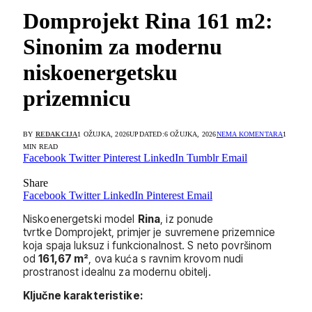
Domprojekt Rina 161 m2:
Sinonim za modernu
niskoenergetsku
prizemnicu
BY
REDAKCIJA
1 OŽUJKA, 2026
UPDATED:
6 OŽUJKA, 2026
NEMA KOMENTARA
1
MIN READ
Facebook
Twitter
Pinterest
LinkedIn
Tumblr
Email
Share
Facebook
Twitter
LinkedIn
Pinterest
Email
Niskoenergetski model
Rina
, iz ponude
tvrtke Domprojekt, primjer je suvremene prizemnice
koja spaja luksuz i funkcionalnost. S neto površinom
od
161,67 m²
, ova kuća s ravnim krovom nudi
prostranost idealnu za modernu obitelj.
Ključne karakteristike: