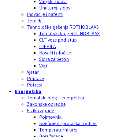
Vanjski zidovi
Unutarnji zidovi
Inovacije i patenti
Temelji
Tehnološka rješenja ROTHOBLAAS
Tematski blog ROTHOBLAAS
CLT veze pod-stup
LJEPILA
Nosači i pločice
Sidra za beton
Vijci
Vjetar
Poplave
Potresi
Energetika
Tematski blog – energetika
Zakonske odredbe
Fizika zgrade
Pojmovnik
Koeficijent prolaska topline
Temperaturni broj
Boja fasade