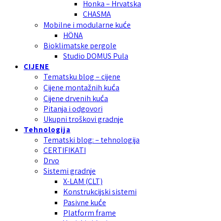
Honka – Hrvatska
CHASMA
Mobilne i modularne kuće
HÖNA
Bioklimatske pergole
Studio DOMUS Pula
CIJENE
Tematsku blog – cijene
Cijene montažnih kuća
Cijene drvenih kuća
Pitanja i odgovori
Ukupni troškovi gradnje
Tehnologija
Tematski blog: – tehnologija
CERTIFIKATI
Drvo
Sistemi gradnje
X-LAM (CLT)
Konstrukcijski sistemi
Pasivne kuće
Platform frame