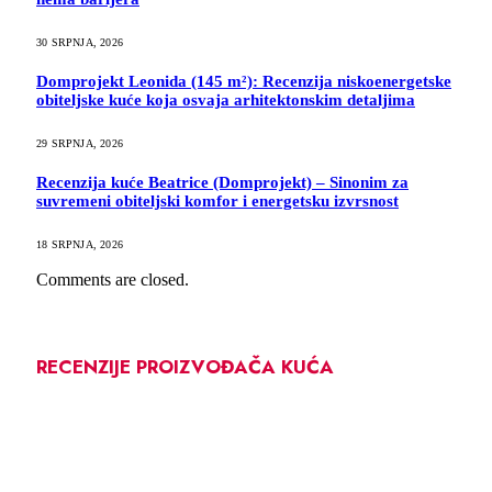
30 SRPNJA, 2026
Domprojekt Leonida (145 m²): Recenzija niskoenergetske
obiteljske kuće koja osvaja arhitektonskim detaljima
29 SRPNJA, 2026
Recenzija kuće Beatrice (Domprojekt) – Sinonim za
suvremeni obiteljski komfor i energetsku izvrsnost
18 SRPNJA, 2026
Comments are closed.
RECENZIJE PROIZVOĐAČA KUĆA