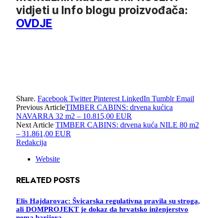
vidjeti u Info blogu proizvođača:
OVDJE
Share.
Facebook
Twitter
Pinterest
LinkedIn
Tumblr
Email
Previous Article
TIMBER CABINS: drvena kućica
NAVARRA 32 m2 – 10.815,00 EUR
Next Article
TIMBER CABINS: drvena kuća NILE 80 m2
– 31.861,00 EUR
Redakcija
Website
RELATED
POSTS
Elis Hajdarovac: Švicarska regulativna pravila su stroga,
ali DOMPROJEKT je dokaz da hrvatsko inženjerstvo
nema barijera