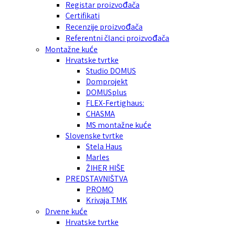
Registar proizvođača
Certifikati
Recenzije proizvođača
Referentni članci proizvođača
Montažne kuće
Hrvatske tvrtke
Studio DOMUS
Domprojekt
DOMUSplus
FLEX-Fertighaus:
CHASMA
MS montažne kuće
Slovenske tvrtke
Stela Haus
Marles
ŽIHER HIŠE
PREDSTAVNIŠTVA
PROMO
Krivaja TMK
Drvene kuće
Hrvatske tvrtke