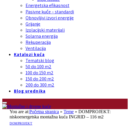
Energetska efikasnost
Pasivne kuće – standardi
Obnovljivi izvori energije
Grijanje
Izolacijski materijali
Solarna energija
Rekuperacija
Ventilacija
Katalozi kuća
Tematski blog
50 do 100 m2
100 do 150 m2
150 do 200 m2
200 do 300 m2
Blog urednika
You are at:
Početna stranica
»
Teme
»
DOMPROJEKT:
niskoenergetska montažna kuća INGRID – 116 m2
DOMPROJEKT