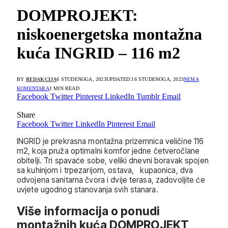
DOMPROJEKT:
niskoenergetska montažna
kuća INGRID – 116 m2
BY
REDAKCIJA
6 STUDENOGA, 2023
UPDATED:
16 STUDENOGA, 2023
NEMA
KOMENTARA
1 MIN READ
Facebook
Twitter
Pinterest
LinkedIn
Tumblr
Email
Share
Facebook
Twitter
LinkedIn
Pinterest
Email
INGRID je prekrasna montažna prizemnica veličine 116
m2, koja pruža optimalni komfor jedne četveročlane
obitelji. Tri spavaće sobe, veliki dnevni boravak spojen
sa kuhinjom i trpezarijom, ostava, kupaonica, dva
odvojena sanitarna čvora i dvije terasa, zadovoljite će
uvjete ugodnog stanovanja svih stanara.
Više informacija o ponudi
montažnih kuća DOMPROJEKT