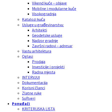
Vikend kuće – objave
Mobilne i modularne kuće
Visokogradnja
Katalozi kuća
Usluge u građevinarstvu:
Arhitekti
Geodetske usluge
Nadzor gradnje
Završni radovi – adresar
Vastu arhitektura
Oglasi
Prodaja
Investicije i projekti
Radna mjesta
INTERVJUI
Dokumentacija
Korisni članci
Zlatne ruke
Softveri
Ponuđači
KRITERIJSKA LISTA