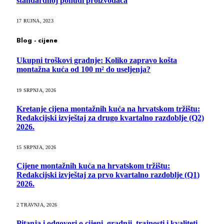
standardnoj ponudi proizvođača
17 RUJNA, 2023
Blog - cijene
Ukupni troškovi gradnje: Koliko zapravo košta
montažna kuća od 100 m² do useljenja?
19 SRPNJA, 2026
Kretanje cijena montažnih kuća na hrvatskom tržištu:
Redakcijski izvještaj za drugo kvartalno razdoblje (Q2)
2026.
15 SRPNJA, 2026
Cijene montažnih kuća na hrvatskom tržištu:
Redakcijski izvještaj za prvo kvartalno razdoblje (Q1)
2026.
2 TRAVNJA, 2026
Pitanja i odgovori o cijeni, gradnji, trajnosti i kvaliteti