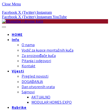
Close Menu
Facebook
X (Twitter)
Instagram
Facebook
X (Twitter)
Instagram
YouTube
HOME
Info
O nama
Vodič za kupce montažnih kuća
Za proizvođače kuća
Pitanja i odgovori
Kontakt
Vijesti
Pregled novosti
DOGAĐANJA
Dan otvorenih vrata
Sajmovi
AKTUALNO
MODULAR HOMES EXPO
Rubrike