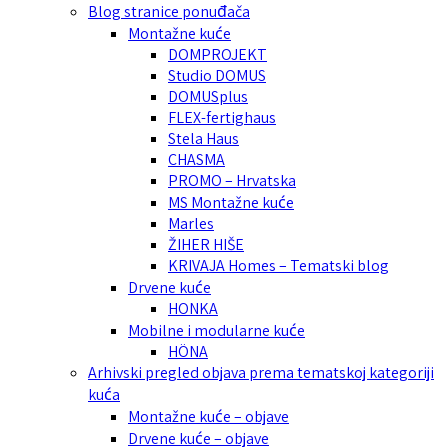
Blog stranice ponuđača
Montažne kuće
DOMPROJEKT
Studio DOMUS
DOMUSplus
FLEX-fertighaus
Stela Haus
CHASMA
PROMO – Hrvatska
MS Montažne kuće
Marles
ŽIHER HIŠE
KRIVAJA Homes – Tematski blog
Drvene kuće
HONKA
Mobilne i modularne kuće
HÖNA
Arhivski pregled objava prema tematskoj kategoriji
kuća
Montažne kuće – objave
Drvene kuće – objave