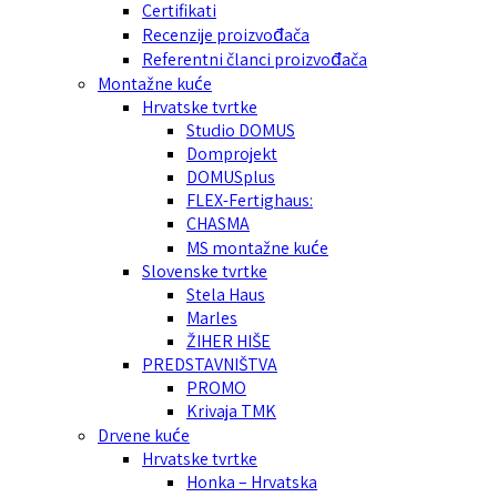
Certifikati
Recenzije proizvođača
Referentni članci proizvođača
Montažne kuće
Hrvatske tvrtke
Studio DOMUS
Domprojekt
DOMUSplus
FLEX-Fertighaus:
CHASMA
MS montažne kuće
Slovenske tvrtke
Stela Haus
Marles
ŽIHER HIŠE
PREDSTAVNIŠTVA
PROMO
Krivaja TMK
Drvene kuće
Hrvatske tvrtke
Honka – Hrvatska