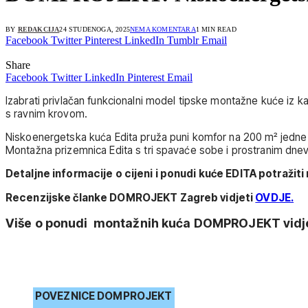
BY
REDAKCIJA
24 STUDENOGA, 2025
NEMA KOMENTARA
1 MIN READ
Facebook
Twitter
Pinterest
LinkedIn
Tumblr
Email
Share
Facebook
Twitter
LinkedIn
Pinterest
Email
Izabrati privlačan funkcionalni model tipske montažne kuće iz
s ravnim krovom.
Niskoenergetska kuća Edita pruža puni komfor na 200 m² jedne ra
Montažna prizemnica Edita s tri spavaće sobe i prostranim dne
Detaljne informacije o cijeni i ponudi kuće EDITA potražiti
Recenzijske članke DOMROJEKT Zagreb vidjeti
OVDJE.
Više o ponudi
montažnih kuća
DOMPROJEKT vidje
POVEZNICE DOMPROJEKT