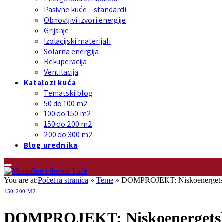
Pasivne kuće – standardi
Obnovljivi izvori energije
Grijanje
Izolacijski materijali
Solarna energija
Rekuperacija
Ventilacija
Katalozi kuća
Tematski blog
50 do 100 m2
100 do 150 m2
150 do 200 m2
200 do 300 m2
Blog urednika
You are at:
Početna stranica
»
Teme
»
DOMPROJEKT: Niskoenergetsk
150-200 M2
DOMPROJEKT: Niskoenergetsk