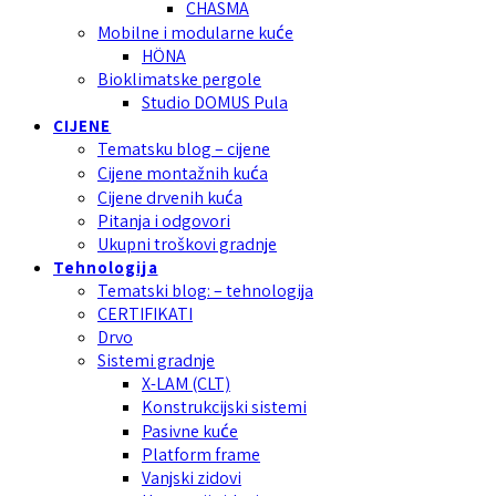
CHASMA
Mobilne i modularne kuće
HÖNA
Bioklimatske pergole
Studio DOMUS Pula
CIJENE
Tematsku blog – cijene
Cijene montažnih kuća
Cijene drvenih kuća
Pitanja i odgovori
Ukupni troškovi gradnje
Tehnologija
Tematski blog: – tehnologija
CERTIFIKATI
Drvo
Sistemi gradnje
X-LAM (CLT)
Konstrukcijski sistemi
Pasivne kuće
Platform frame
Vanjski zidovi