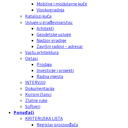
Mobilne i modularne kuće
Visokogradnja
Katalozi kuća
Usluge u građevinarstvu:
Arhitekti
Geodetske usluge
Nadzor gradnje
Završni radovi – adresar
Vastu arhitektura
Oglasi
Prodaja
Investicije i projekti
Radna mjesta
INTERVJUI
Dokumentacija
Korisni članci
Zlatne ruke
Softveri
Ponuđači
KRITERIJSKA LISTA
Registar proizvođača