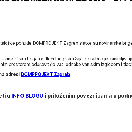
 kataloške ponude DOMPROJEKT Zagreb slatke su novinarske brige.
zine. Osim bogatog tlocrtnog sadržaja, posebno je zanimljiv njen
vnim prostorom oduševit će vas jednako vanjskim izgledom i tloc
 na adresi
DOMPROJEKT Zagreb
ti u
INFO BLOGU
i priloženim poveznicama u podno