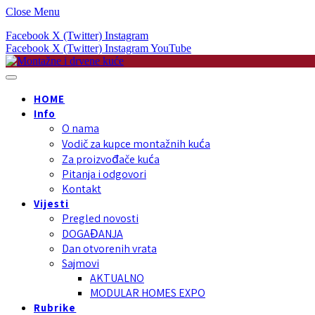
Close Menu
Facebook
X (Twitter)
Instagram
Facebook
X (Twitter)
Instagram
YouTube
HOME
Info
O nama
Vodič za kupce montažnih kuća
Za proizvođače kuća
Pitanja i odgovori
Kontakt
Vijesti
Pregled novosti
DOGAĐANJA
Dan otvorenih vrata
Sajmovi
AKTUALNO
MODULAR HOMES EXPO
Rubrike