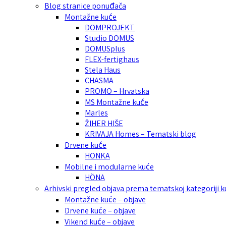
Blog stranice ponuđača
Montažne kuće
DOMPROJEKT
Studio DOMUS
DOMUSplus
FLEX-fertighaus
Stela Haus
CHASMA
PROMO – Hrvatska
MS Montažne kuće
Marles
ŽIHER HIŠE
KRIVAJA Homes – Tematski blog
Drvene kuće
HONKA
Mobilne i modularne kuće
HÖNA
Arhivski pregled objava prema tematskoj kategoriji 
Montažne kuće – objave
Drvene kuće – objave
Vikend kuće – objave