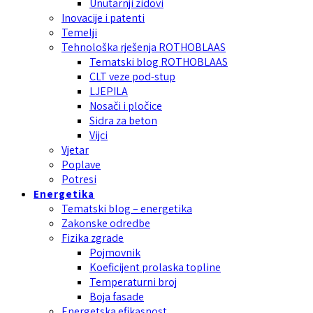
Unutarnji zidovi
Inovacije i patenti
Temelji
Tehnološka rješenja ROTHOBLAAS
Tematski blog ROTHOBLAAS
CLT veze pod-stup
LJEPILA
Nosači i pločice
Sidra za beton
Vijci
Vjetar
Poplave
Potresi
Energetika
Tematski blog – energetika
Zakonske odredbe
Fizika zgrade
Pojmovnik
Koeficijent prolaska topline
Temperaturni broj
Boja fasade
Energetska efikasnost