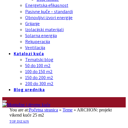
Energetska efikasnost
Pasivne kuće – standardi
Obnovljivi izvori energije
Grijanje
Izolacijski materijali
Solarna energija
Rekuperacija
Ventilacija
Katalozi kuća
Tematski blog
50 do 100 m2
100 do 150 m2
150 do 200 m2
200 do 300 m2
Blog urednika
You are at:
Početna stranica
»
Teme
»
ARCHON: projekt
vikend kuće 25 m2
TOP DIZAJN