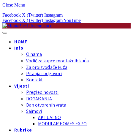
Close Menu
Facebook
X (Twitter)
Instagram
Facebook
X (Twitter)
Instagram
YouTube
HOME
Info
O nama
Vodič za kupce montažnih kuća
Za proizvođače kuća
Pitanja i odgovori
Kontakt
Vijesti
Pregled novosti
DOGAĐANJA
Dan otvorenih vrata
Sajmovi
AKTUALNO
MODULAR HOMES EXPO
Rubrike