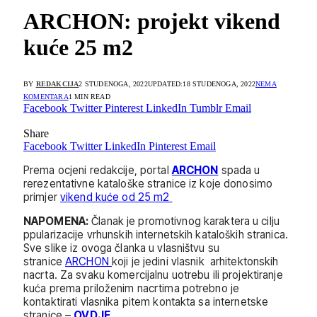
ARCHON: projekt vikend
kuće 25 m2
BY
REDAKCIJA
2 STUDENOGA, 2022
UPDATED:
18 STUDENOGA, 2022
NEMA
KOMENTARA
1 MIN READ
Facebook
Twitter
Pinterest
LinkedIn
Tumblr
Email
Share
Facebook
Twitter
LinkedIn
Pinterest
Email
Prema ocjeni redakcije, portal
ARCHON
spada u
rerezentativne kataloške stranice iz koje donosimo
primjer
vikend kuće od 25 m2
NAPOMENA:
Članak je promotivnog karaktera u cilju
ppularizacije vrhunskih internetskih kataloških stranica.
Sve slike iz ovoga članka u vlasništvu su
stranice
ARCHON
koji je jedini vlasnik arhitektonskih
nacrta. Za svaku komercijalnu uotrebu ili projektiranje
kuća prema priloženim nacrtima potrebno je
kontaktirati vlasnika pitem kontakta sa internetske
stranice –
OVDJE