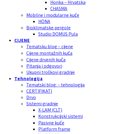
Honka – Hrvatska
CHASMA
Mobilne i modularne kuće
HÖNA
Bioklimatske pergole
Studio DOMUS Pula
CIJENE
Tematsku blog – cijene
Cijene montažnih kuća
Cijene drvenih kuća
Pitanja i odgovori
Ukupni troškovi gradnje
Tehnologija
Tematski blog: – tehnologija
CERTIFIKATI
Drvo
Sistemi gradnje
X-LAM (CLT)
Konstrukcijski sistemi
Pasivne kuće
Platform frame