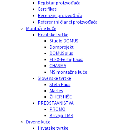
Registar proizvođača
Certifikati
Recenzije proizvođača
Referentni članci proizvođača
Montažne kuće
Hrvatske tvrtke
Studio DOMUS
Domprojekt
DOMUSplus
FLEX-Fertighaus:
CHASMA
MS montažne kuće
Slovenske tvrtke
Stela Haus
Marles
ŽIHER HIŠE
PREDSTAVNIŠTVA
PROMO
Krivaja TMK
Drvene kuće
Hrvatske tvrtke