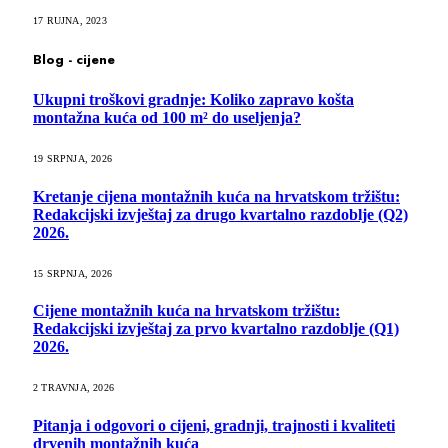
17 RUJNA, 2023
Blog - cijene
Ukupni troškovi gradnje: Koliko zapravo košta
montažna kuća od 100 m² do useljenja?
19 SRPNJA, 2026
Kretanje cijena montažnih kuća na hrvatskom tržištu:
Redakcijski izvještaj za drugo kvartalno razdoblje (Q2)
2026.
15 SRPNJA, 2026
Cijene montažnih kuća na hrvatskom tržištu:
Redakcijski izvještaj za prvo kvartalno razdoblje (Q1)
2026.
2 TRAVNJA, 2026
Pitanja i odgovori o cijeni, gradnji, trajnosti i kvaliteti
drvenih montažnih kuća