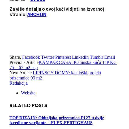
Za više detalja o ovoj kući vidjeti na izvornoj
stranici
ARCHON
Share.
Facebook
Twitter
Pinterest
LinkedIn
Tumblr
Email
Previous Article
KAMPA&CASA: Planinska kuća TIP KC
75 – 67 m2 nsp
Next Article
LIPINSCY DOMY: kataloški projekt
prizemnice 99 m2
Redakcija
Website
RELATED
POSTS
TOP DIZAJN: Obiteljska prizemnica P127 u dvije
izvedbene varijante – FLEX-FERTIGHAUS