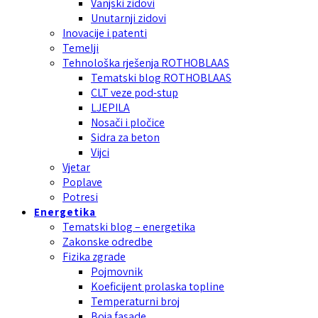
Vanjski zidovi
Unutarnji zidovi
Inovacije i patenti
Temelji
Tehnološka rješenja ROTHOBLAAS
Tematski blog ROTHOBLAAS
CLT veze pod-stup
LJEPILA
Nosači i pločice
Sidra za beton
Vijci
Vjetar
Poplave
Potresi
Energetika
Tematski blog – energetika
Zakonske odredbe
Fizika zgrade
Pojmovnik
Koeficijent prolaska topline
Temperaturni broj
Boja fasade