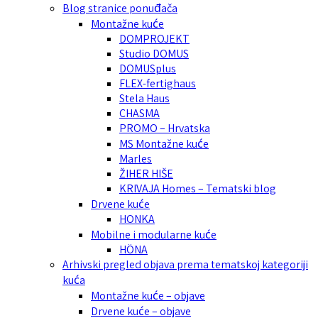
Blog stranice ponuđača
Montažne kuće
DOMPROJEKT
Studio DOMUS
DOMUSplus
FLEX-fertighaus
Stela Haus
CHASMA
PROMO – Hrvatska
MS Montažne kuće
Marles
ŽIHER HIŠE
KRIVAJA Homes – Tematski blog
Drvene kuće
HONKA
Mobilne i modularne kuće
HÖNA
Arhivski pregled objava prema tematskoj kategoriji
kuća
Montažne kuće – objave
Drvene kuće – objave