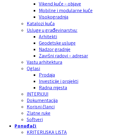
Vikend kuće – objave
Mobilne i modularne kuće
Visokogradnja
Katalozi kuća
Usluge u građevinarstvu:
Arhitekti
Geodetske usluge
Nadzor gradnje
Završni radovi – adresar
Vastu arhitektura
Oglasi
Prodaja
Investicije i projekti
Radna mjesta
INTERVJUI
Dokumentacija
Korisni članci
Zlatne ruke
Softveri
Ponuđači
KRITERIJSKA LISTA